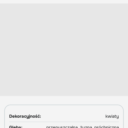
Dekoracyjność:
kwiaty
Gleba:
przepuszczalna, żyzna, próchniczna