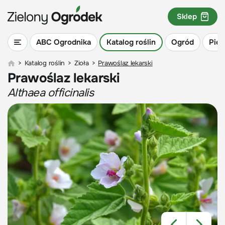
Sklep
ABC Ogrodnika
Katalog roślin
Ogród
Piel
>
Katalog roślin
>
Zioła
>
Prawoślaz lekarski
Prawoślaz lekarski
Althaea officinalis