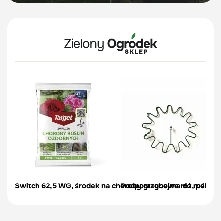
Switch 62,5 WG, środek na choroby grzybowe róż, pelargon
Podpora-obejma do roślin, c