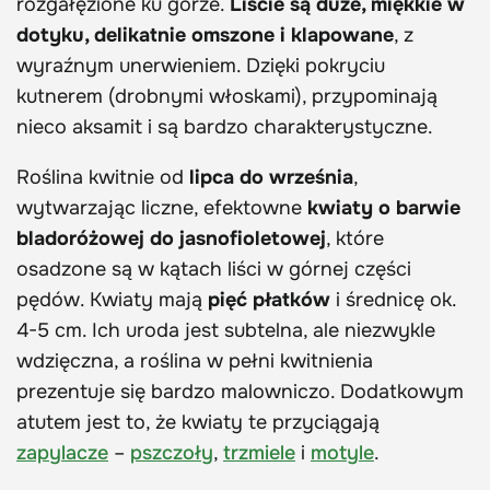
rozgałęzione ku górze.
Liście są duże, miękkie w
dotyku, delikatnie omszone i klapowane
, z
wyraźnym unerwieniem. Dzięki pokryciu
kutnerem (drobnymi włoskami), przypominają
nieco aksamit i są bardzo charakterystyczne.
Roślina kwitnie od
lipca do września
,
wytwarzając liczne, efektowne
kwiaty o barwie
bladoróżowej do jasnofioletowej
, które
osadzone są w kątach liści w górnej części
pędów. Kwiaty mają
pięć płatków
i średnicę ok.
4-5 cm. Ich uroda jest subtelna, ale niezwykle
wdzięczna, a roślina w pełni kwitnienia
prezentuje się bardzo malowniczo. Dodatkowym
atutem jest to, że kwiaty te przyciągają
zapylacze
–
pszczoły
,
trzmiele
i
motyle
.