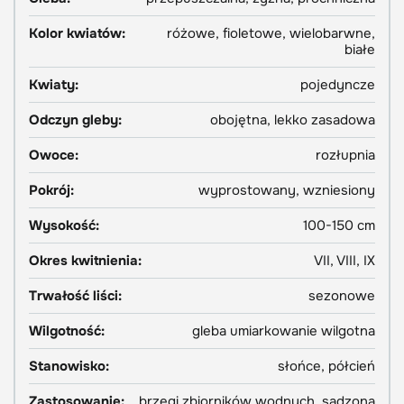
Kolor kwiatów:
różowe, fioletowe, wielobarwne,
białe
Kwiaty:
pojedyncze
Odczyn gleby:
obojętna, lekko zasadowa
Owoce:
rozłupnia
Pokrój:
wyprostowany, wzniesiony
Wysokość:
100-150 cm
Okres kwitnienia:
VII, VIII, IX
Trwałość liści:
sezonowe
Wilgotność:
gleba umiarkowanie wilgotna
Stanowisko:
słońce, półcień
Zastosowanie:
brzegi zbiorników wodnych, sadzona