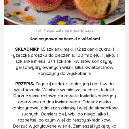
Fot. Małgorzata Kalemba-Drożdż
Koniczynowe babeczki z wiśniami
SKŁADNIKI:
1,5 szklanki mąki, 1/2 szklanki cukru, 1
łyżeczka proszku do pieczenia, 100 ml oleju, 1 jajko, 1
szklanka mleka, 3/4 szklanki kwiatów koniczyny,
garść wydrylowanych wiśni, kilka kwiatostanów
koniczyny do wyskubania
PRZEPIS:
Zagotuj mleko z koniczyną i odstaw do
wystudzenia. W misce wymieszaj suche składniki.
Dorzuć same różowe rurkowate kwiatki koniczyny
oderwane od dna kwiatowego. Odcedź mleko
koniczynowe, odmierz szklankę i wlej do składników
suchych. Odmierz olej, wbij do niego jajko i
rozbełtaj, po czym wlej do reszty składników.
Dorzuć wydrylowane wiśnie. Zamieszaj łyżką tylko