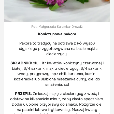
Fot. Małgorzata Kalemba-Drożdż
Koniczynowa pakora
Pakora to tradycyjna potrawa z Półwyspu
Indyjskiego przygotowywana na bazie mąki z
ciecierzycy.
SKŁADNIKI:
ok. 1 litr kwiatów koniczyny czerwonej i
białej, 3/4 szklanki mąki z ciecierzycy, 3/4 szklanki
wody, przyprawy, np.: chili, kurkuma, kumin,
kozieradka lub ulubiona mieszanka curry, olej do
smażenia, sól
PRZEPIS:
Zmieszaj mąkę z ciecierzycy z wodą i
odstaw na kilkanaście minut, żeby ciasto spęczniało.
Dodaj ulubione przyprawy do smaku. Rozgrzej olej
na patelni lub we frytkownicy. Maczaj kwiaty