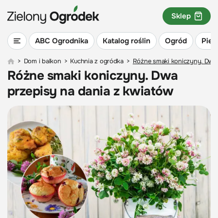
Sklep
ABC Ogrodnika
Katalog roślin
Ogród
Piel
>
Dom i balkon
>
Kuchnia z ogródka
>
Różne smaki koniczyny. Dwa 
Różne smaki koniczyny. Dwa
przepisy na dania z kwiatów