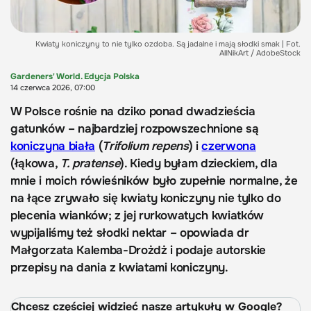
Kwiaty koniczyny to nie tylko ozdoba. Są jadalne i mają słodki smak | Fot.
AllNikArt / AdobeStock
Gardeners' World. Edycja Polska
14 czerwca 2026, 07:00
W Polsce rośnie na dziko ponad dwadzieścia
gatunków – najbardziej rozpowszechnione są
koniczyna biała
(
Trifolium repens
) i
czerwona
(łąkowa,
T. pratense
). Kiedy byłam dzieckiem, dla
mnie i moich rówieśników było zupełnie normalne, że
na łące zrywało się kwiaty koniczyny nie tylko do
plecenia wianków; z jej rurkowatych kwiatków
wypijaliśmy też słodki nektar – opowiada dr
Małgorzata Kalemba-Drożdż i podaje autorskie
przepisy na dania z kwiatami koniczyny.
Chcesz częściej widzieć nasze artykuły w Google?