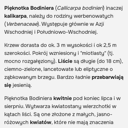
Pięknotka
Bodiniera
(
Callicarpa bodinieri
) inaczej
kalikarpa
, należy do rodziny werbenowatych
(
Verbenaceae
). Występuje głównie w Azji
Wschodniej i Południowo-Wschodniej.
Krzew dorasta do ok. 3 m wysokości i ok 2,5 m
szerokości. Pokrój wzniesiony i "miotlasty" (tj.
mocno rozgałęziony).
Liście
są długie (do 18 cm),
ciemno-zielone, lancetowate lub eliptyczne o
ząbkowanym brzegu. Bardzo ładnie
przebarwiają
się
jesienią.
Pięknotka Bodiniera
kwitnie
pod koniec lipca i w
sierpniu. Wytwarza kwiatostany wierzchotki w
kątach liści. Są one złożone z małych, jasno-
różowych
kwiatów
, które nie mają znaczenia