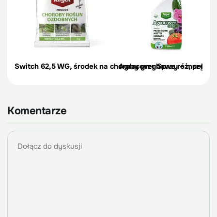
Switch 62,5 WG, środek na choroby grzybowe róż, pelargon
Agrocover Spray – mszyce, p
Komentarze