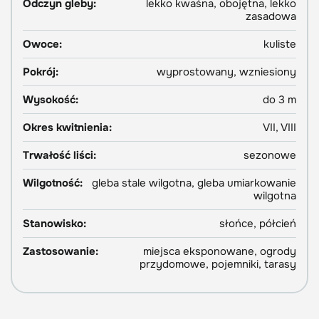
Odczyn gleby:
lekko kwaśna, obojętna, lekko
zasadowa
Owoce:
kuliste
Pokrój:
wyprostowany, wzniesiony
Wysokość:
do 3 m
Okres kwitnienia:
VII, VIII
Trwałość liści:
sezonowe
Wilgotność:
gleba stale wilgotna, gleba umiarkowanie
wilgotna
Stanowisko:
słońce, półcień
Zastosowanie:
miejsca eksponowane, ogrody
przydomowe, pojemniki, tarasy