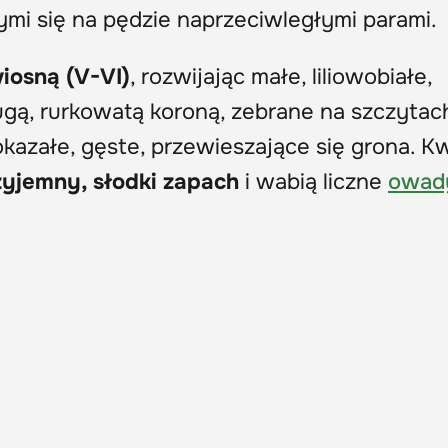
cymi się na pędzie naprzeciwległymi parami.
iosną (V-VI)
, rozwijając małe, liliowobiałe,
ugą, rurkowatą koroną, zebrane na szczytac
azałe, gęste, przewieszające się grona. K
zyjemny, słodki zapach
i wabią liczne
owad