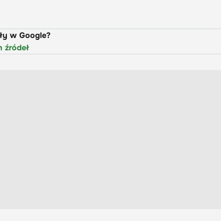
uły w Google?
h źródeł