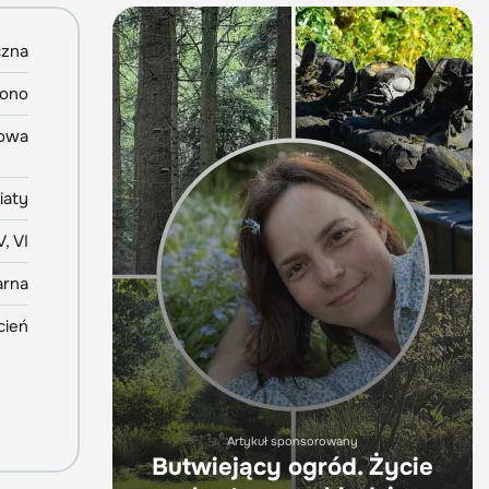
czna
rono
dowa
iaty
V, VI
arna
cień
Artykuł sponsorowany
Butwiejący ogród. Życie