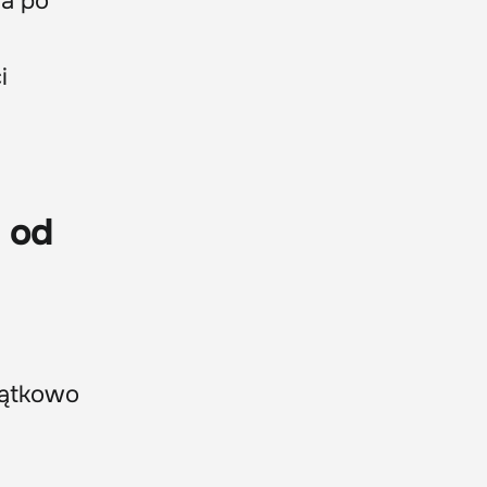
 a po
i
a od
czątkowo