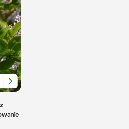
cz
sowanie