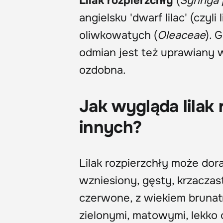
Lilak rozpierzchły
(
Syringa 
angielsku 'dwarf lilac' (czyli
oliwkowatych (
Oleaceae
). 
odmian jest też uprawiany w
ozdobna.
Jak wygląda lilak 
innych?
Lilak rozpierzchły może dor
wzniesiony, gęsty, krzaczas
czerwone, z wiekiem brunat
zielonymi, matowymi, lekko