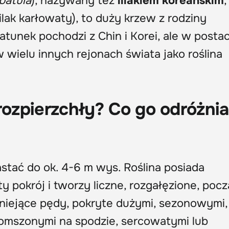
patula
), nazywany też
lilakiem koreańskim
,
 lilak karłowaty), to duży krzew z rodziny
Gatunek pochodzi z Chin i Korei, ale w postac
 wielu innych rejonach świata jako roślina
rozpierzchły? Co go odróżni
astać do ok. 4-6 m wys. Roślina posiada
ty pokrój i tworzy liczne, rozgałęzione, po
niejące pędy, pokryte dużymi, sezonowymi,
 omszonymi na spodzie, sercowatymi lub