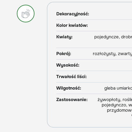
Dekoracyjność:
Kolor kwiatów:
Kwiaty:
pojedyncze, drobn
Pokrój:
rozłożysty, zwart
Wysokość:
Trwałość liści:
Wilgotność:
gleba umiark
Zastosowanie:
żywopłoty, rośli
pojedynczo, w
przydomowe,