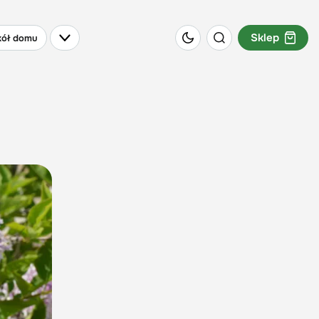
Sklep
ół domu