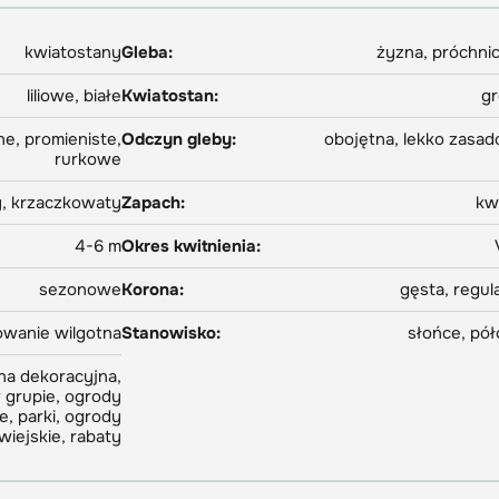
kwiatostany
Gleba:
żyzna, próchni
liliowe, białe
Kwiatostan:
g
e, promieniste,
Odczyn gleby:
obojętna, lekko zasa
rurkowe
y, krzaczkowaty
Zapach:
kw
4-6 m
Okres kwitnienia:
sezonowe
Korona:
gęsta, regul
owanie wilgotna
Stanowisko:
słońce, pół
na dekoracyjna,
 grupie, ogrody
 parki, ogrody
wiejskie, rabaty