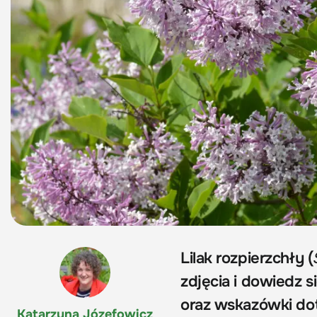
Lilak rozpierzchły (
zdjęcia i dowiedz s
oraz wskazówki dot
Katarzyna Józefowicz