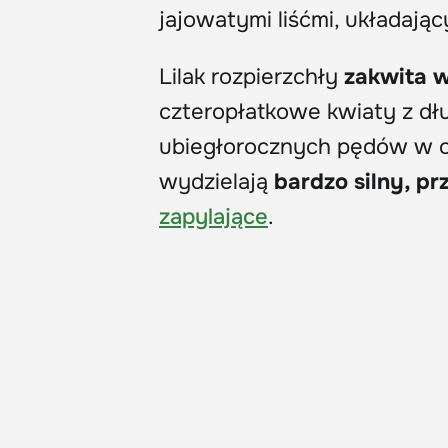
jajowatymi liśćmi, układają
Lilak rozpierzchły
zakwita w
czteropłatkowe kwiaty z dł
ubiegłorocznych pędów w ok
wydzielają
bardzo silny, pr
zapylające
.