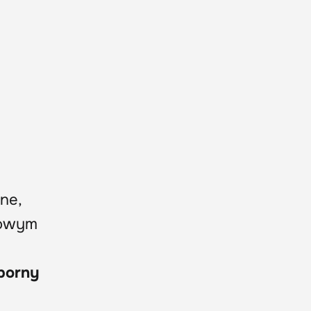
ne,
adowym
dporny