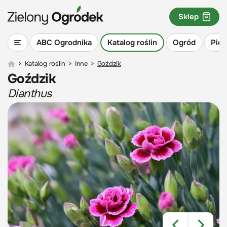
Sklep
ABC Ogrodnika
Katalog roślin
Ogród
Piel
>
Katalog roślin
>
Inne
>
Goździk
Goździk
Dianthus