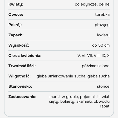
Kwiaty:
pojedyncze, pełne
Owoce:
torebka
Pokrój:
płożący
Zapach:
kwiaty
Wysokość:
do 50 cm
Okres kwitnienia:
V, VI, VII, VIII, IX, X
Trwałość liści:
półzimozielone
Wilgotność:
gleba umiarkowanie sucha, gleba sucha
Stanowisko:
słońce
Zastosowanie:
murki, w grupie, pojemniki, kwiat
cięty, bukiety, skalniaki, obwódki
rabat