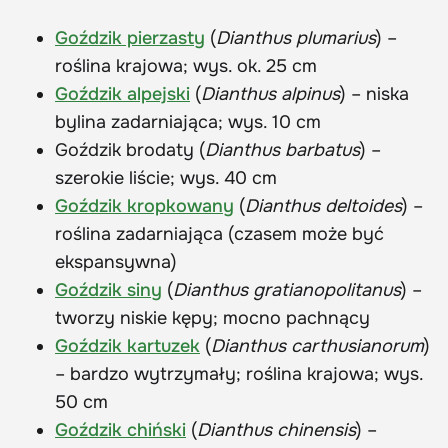
Goździk pierzasty
(
Dianthus plumarius
) –
roślina krajowa; wys. ok. 25 cm
Goździk alpejski
(
Dianthus alpinus
) – niska
bylina zadarniająca; wys. 10 cm
Goździk brodaty (
Dianthus barbatus
) –
szerokie liście; wys. 40 cm
Goździk kropkowany
(
Dianthus deltoides
) –
roślina zadarniająca (czasem może być
ekspansywna)
Goździk siny
(
Dianthus gratianopolitanus
) –
tworzy niskie kępy; mocno pachnący
Goździk kartuzek
(
Dianthus carthusianorum
)
– bardzo wytrzymały; roślina krajowa; wys.
50 cm
Goździk chiński
(
Dianthus chinensis
) –