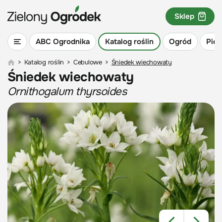
Sklep
ABC Ogrodnika
Katalog roślin
Ogród
Piel
>
Katalog roślin
>
Cebulowe
>
Śniedek wiechowaty
Śniedek wiechowaty
Ornithogalum thyrsoides