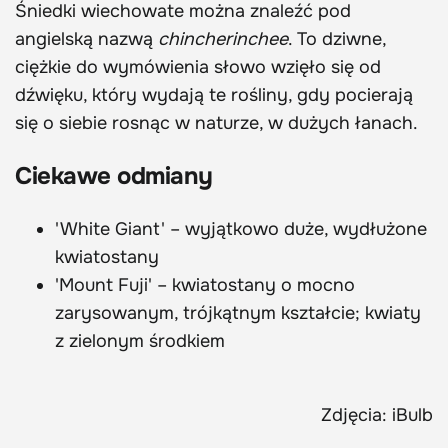
Śniedki wiechowate można znaleźć pod
angielską nazwą
chincherinchee
. To dziwne,
ciężkie do wymówienia słowo wzięło się od
dźwięku, który wydają te rośliny, gdy pocierają
się o siebie rosnąc w naturze, w dużych łanach.
Ciekawe odmiany
'White Giant' – wyjątkowo duże, wydłużone
kwiatostany
'Mount Fuji' – kwiatostany o mocno
zarysowanym, trójkątnym kształcie; kwiaty
z zielonym środkiem
Zdjęcia: iBulb