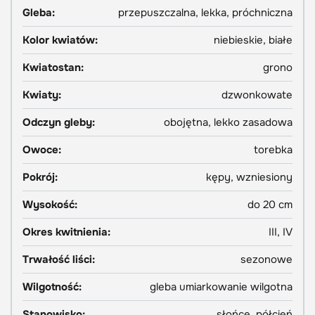
Gleba:
przepuszczalna, lekka, próchniczna
Kolor kwiatów:
niebieskie, białe
Kwiatostan:
grono
Kwiaty:
dzwonkowate
Odczyn gleby:
obojętna, lekko zasadowa
Owoce:
torebka
Pokrój:
kępy, wzniesiony
Wysokość:
do 20 cm
Okres kwitnienia:
III, IV
Trwałość liści:
sezonowe
Wilgotność:
gleba umiarkowanie wilgotna
Stanowisko:
słońce, półcień