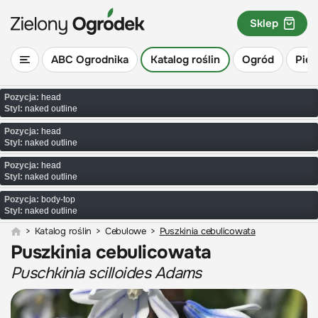
Sklep
ABC Ogrodnika
Katalog roślin
Ogród
Piel
Pozycja:
head
Styl:
naked outline
Pozycja:
head
Styl:
naked outline
Pozycja:
head
Styl:
naked outline
Pozycja:
body-top
Styl:
naked outline
>
Katalog roślin
>
Cebulowe
>
Puszkinia cebulicowata
Puszkinia cebulicowata
Puschkinia scilloides Adams