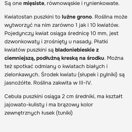
Są one
mięsiste
, równowąskie i rynienkowate.
Kwiatostan puszkini to
luźne grono
. Roślina może
wytworzyć na nim zarówno 1 jak i 10 kwiatów.
Pojedynczy kwiat osiąga średnicę 10 mm, jest
dzwonkowaty i zrośnięty u nasady. Płatki
kwiatów puszkini są
bladoniebieskie z
ciemniejszą, podłużną kreską na środku
. Można
też spotkać odmiany o kwiatach białych i
zielonkawych. Środek kwiatu (słupek i pylniki) są
jasnożółte. Roślina zakwita w III-IV.
Cebula puszkini osiąga 2 cm średniki, ma kształt
jajowato-kulisty i ma brązowy kolor
zewnętrznych łusek (tuniki)