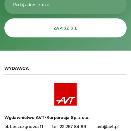
WYDAWCA
Wydawnictwo AVT-Korporacja Sp. z o.o.
ul. Leszczynowa 11
tel: 22 257 84 99
avt@avt.pl