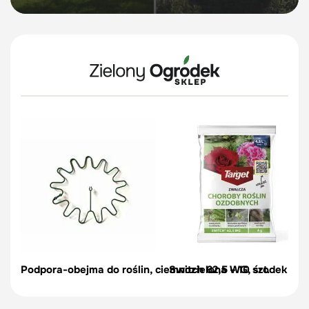
Podpora-obejma do roślin, ciemnozielona – 10 szt.
Switch 62,5 WG, środek na c