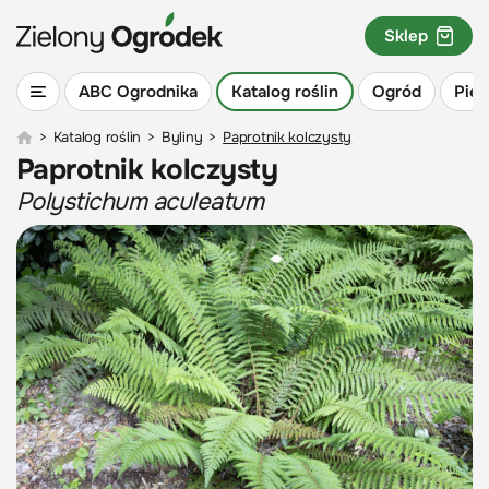
Sklep
ABC Ogrodnika
Katalog roślin
Ogród
Piel
>
Katalog roślin
>
Byliny
>
Paprotnik kolczysty
Paprotnik kolczysty
Polystichum aculeatum