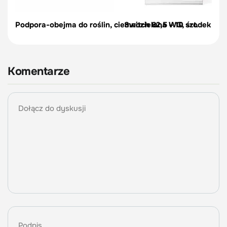
Podpora-obejma do roślin, ciemnozielona – 10 szt.
Switch 62,5 WG, środek na c
Komentarze