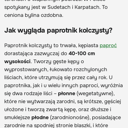
spotykany jest w Sudetach i Karpatach. To
ceniona bylina ozdobna.
Jak wygląda paprotnik kolczysty?
Paprotnik kolczysty to trwała, kępiasta
paproć
dorastająca zazwyczaj do
40-100 cm
wysokości
. Tworzy gęste kępy o
wyprostowanych, łukowato rozchylonych
liściach, które utrzymują się przez cały rok. U
paprotnika, jak i u wielu innych paproci, wyróżnia
się dwa rodzaje liści –
płonne
(wegetatywne),
które nie wytwarzają zarodni, są krótsze, gęściej
ułożone i tworzą zwartą kępę, oraz dłuższe i
smuklejsze
płodne
(zarodnionośne), posiadające
zarodnie na spodniej stronie blaszki, i które