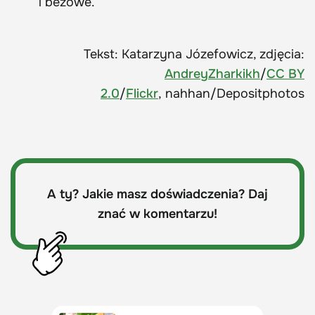
i beżowe.
Tekst: Katarzyna Józefowicz, zdjęcia:
AndreyZharkikh
/
CC BY
2.0
/
Flickr
, nahhan/Depositphotos
A ty? Jakie masz doświadczenia? Daj
znać w komentarzu!