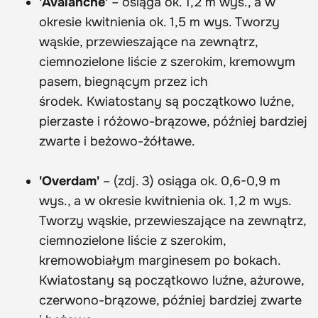
'Avalanche'
– osiąga ok. 1,2 m wys., a w
okresie kwitnienia ok. 1,5 m wys. Tworzy
wąskie, przewieszające na zewnątrz,
ciemnozielone liście z szerokim, kremowym
pasem, biegnącym przez ich
środek. Kwiatostany są początkowo luźne,
pierzaste i różowo-brązowe, później bardziej
zwarte i beżowo-żółtawe.
'Overdam'
– (zdj. 3) osiąga ok. 0,6-0,9 m
wys., a w okresie kwitnienia ok. 1,2 m wys.
Tworzy wąskie, przewieszające na zewnątrz,
ciemnozielone liście z szerokim,
kremowobiałym marginesem po bokach.
Kwiatostany są początkowo luźne, ażurowe,
czerwono-brązowe, później bardziej zwarte