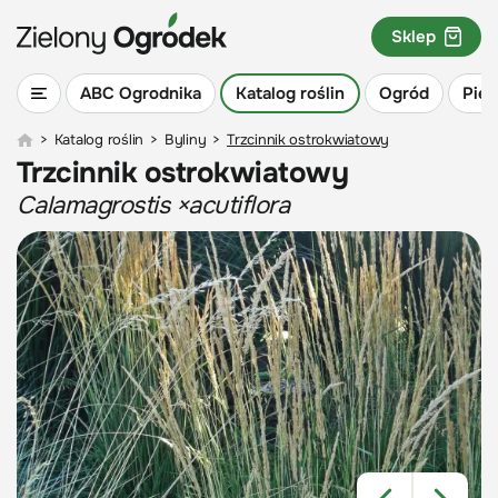
Sklep
ABC Ogrodnika
Katalog roślin
Ogród
Piel
>
Katalog roślin
>
Byliny
>
Trzcinnik ostrokwiatowy
Trzcinnik ostrokwiatowy
Calamagrostis ×acutiflora