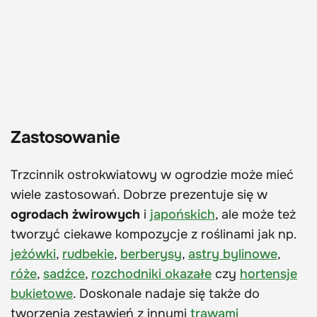
Zastosowanie
Trzcinnik ostrokwiatowy w ogrodzie może mieć
wiele zastosowań. Dobrze prezentuje się w
ogrodach żwirowych
i
japońskich
, ale może też
tworzyć ciekawe kompozycje z roślinami jak np.
jeżówki
,
rudbekie
,
berberysy
,
astry bylinowe
,
róże
,
sadźce
,
rozchodniki okazałe
czy
hortensje
bukietowe
. Doskonale nadaje się także do
tworzenia zestawień z innymi
trawami