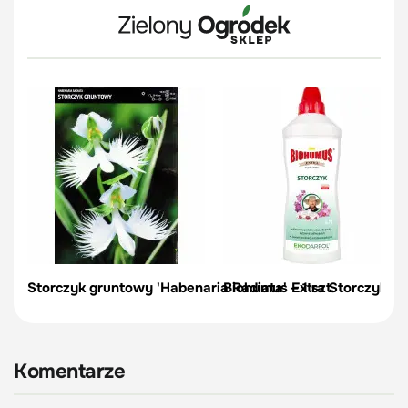
Storczyk gruntowy 'Habenaria Radiata' – 1 szt.
Biohumus Extra Storczyk 70
Komentarze