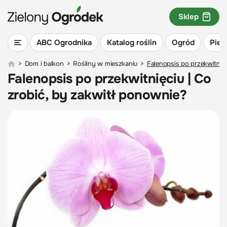
Sklep
ABC Ogrodnika
Katalog roślin
Ogród
Piel
>
Dom i balkon
>
Rośliny w mieszkaniu
>
Falenopsis po przekwitnięc
Falenopsis po przekwitnięciu | Co
zrobić, by zakwitł ponownie?