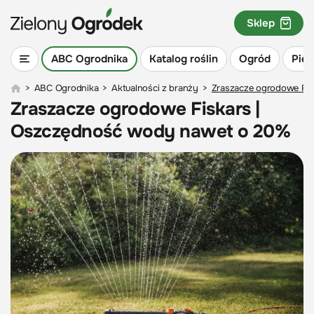
Sklep
ABC Ogrodnika
Katalog roślin
Ogród
Piel
>
ABC Ogrodnika
>
Aktualności z branży
>
Zraszacze ogrodowe Fi
Zraszacze ogrodowe Fiskars |
Oszczędność wody nawet o 20%