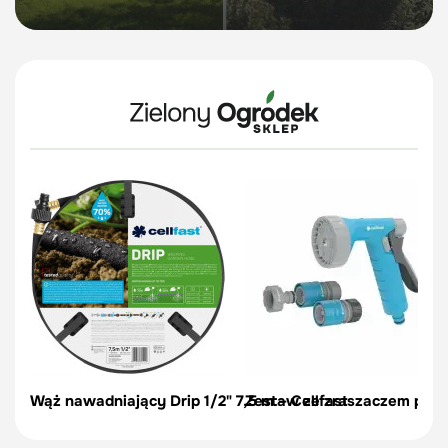
Wąż nawadniający Drip 1/2" 7,5 m – Cellfast
Zestaw ze zraszaczem pisto