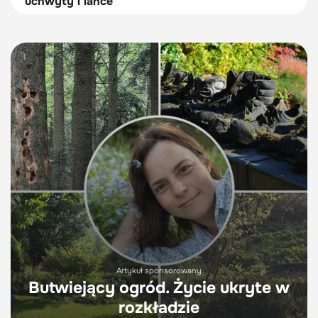
uchwyty i lance
Artykuł sponsorowany
Butwiejący ogród. Życie ukryte w
rozkładzie