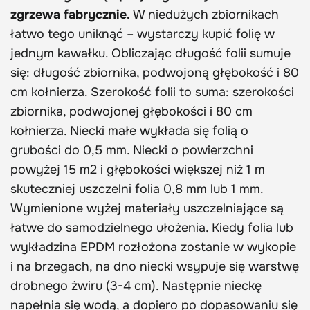
zgrzewa fabrycznie.
W niedużych zbiornikach
łatwo tego uniknąć – wystarczy kupić folię w
jednym kawałku. Obliczając długość folii sumuje
się: długość zbiornika, podwojoną głębokość i 80
cm kołnierza. Szerokość folii to suma: szerokości
zbiornika, podwojonej głębokości i 80 cm
kołnierza. Niecki małe wykłada się folią o
grubości do 0,5 mm. Niecki o powierzchni
powyżej 15 m2 i głębokości większej niż 1 m
skuteczniej uszczelni folia 0,8 mm lub 1 mm.
Wymienione wyżej materiały uszczelniające są
łatwe do samodzielnego ułożenia. Kiedy folia lub
wykładzina EPDM rozłożona zostanie w wykopie
i na brzegach, na dno niecki wsypuje się warstwę
drobnego żwiru (3-4 cm). Następnie nieckę
napełnia się wodą, a dopiero po dopasowaniu się