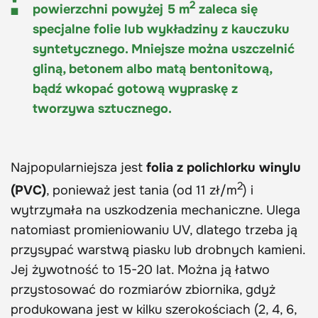
2
powierzchni powyżej 5 m
zaleca się
specjalne folie lub wykładziny z kauczuku
syntetycznego. Mniejsze można uszczelnić
gliną, betonem albo matą bentonitową,
bądź wkopać gotową wypraskę z
tworzywa sztucznego.
Najpopularniejsza jest
folia z polichlorku winylu
2
(PVC)
, ponieważ jest tania (od 11 zł/m
) i
wytrzymała na uszkodzenia mechaniczne. Ulega
natomiast promieniowaniu UV, dlatego trzeba ją
przysypać warstwą piasku lub drobnych kamieni.
Jej żywotność to 15-20 lat. Można ją łatwo
przystosować do rozmiarów zbiornika, gdyż
produkowana jest w kilku szerokościach (2, 4, 6,