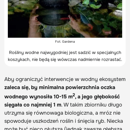
Fot. Gardena
Rośliny wodne najwygodniej jest sadzić w specjalnych
koszykach, nie będą się wówczas nadmiernie rozrastać.
Aby ograniczyć interwencje w wodny ekosystem
zaleca się, by minimalna powierzchnia oczka
2
wodnego wynosiła 10-15 m
, a jego głębokość
sięgała co najmniej 1 m
. W takim zbiorniku długo
utrzyma się równowaga biologiczna, a mróz nie
spowoduje uszkodzeń roślin i śnięcia ryb. Niecka
może być nieco płytsza (jednak zawsze głębsza