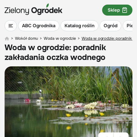
Sklep
ABC Ogrodnika
Katalog roślin
Ogród
Piel
>
Wokół domu
>
Woda w ogrodzie
>
Woda w ogrodzie: poradnik z
Woda w ogrodzie: poradnik
zakładania oczka wodnego