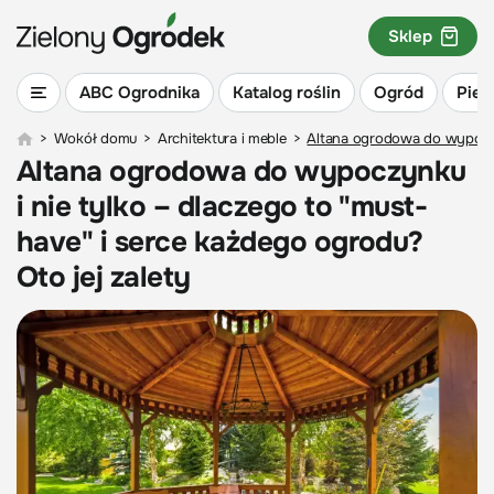
Sklep
ABC Ogrodnika
Katalog roślin
Ogród
Piel
>
Wokół domu
>
Architektura i meble
>
Altana ogrodowa do wypoczyn
Altana ogrodowa do wypoczynku
i nie tylko – dlaczego to "must-
have" i serce każdego ogrodu?
Oto jej zalety