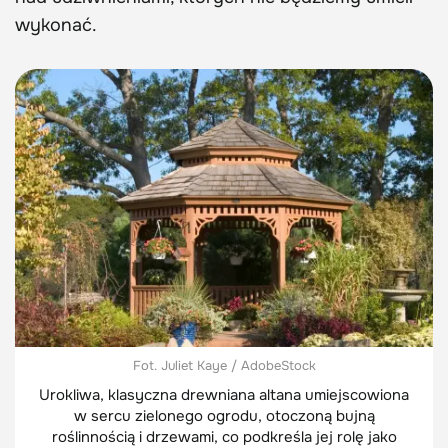
wykonać.
Fot. Juliet Kaye / AdobeStock
Urokliwa, klasyczna drewniana altana umiejscowiona
w sercu zielonego ogrodu, otoczoną bujną
roślinnością i drzewami, co podkreśla jej rolę jako