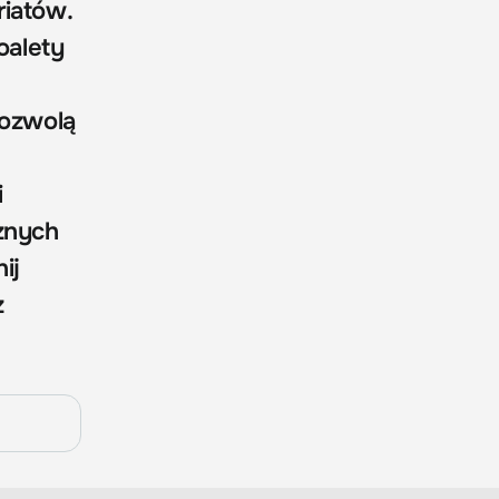
riatów.
oalety
pozwolą
i
cznych
ij
z