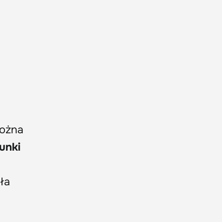
można
runki
ła