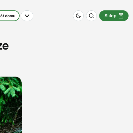
Sklep
ół domu
ze