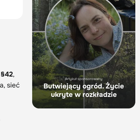
 §42
,
Artykuł sponsorowany
a, sieć
Butwiejący ogród. Życie
ukryte w rozkładzie
,