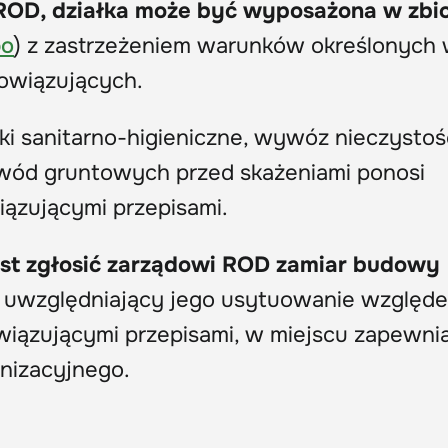
ROD, działka może być wyposażona w zbio
bo
) z zastrzeżeniem warunków określonych
owiązujących.
i sanitarno-higieniczne, wywóz nieczystośc
ę wód gruntowych przed skażeniami ponosi
iązującymi przepisami.
est zgłosić zarządowi ROD zamiar budowy
ek uwzględniający jego usytuowanie względ
owiązującymi przepisami, w miejscu zapewn
nizacyjnego.