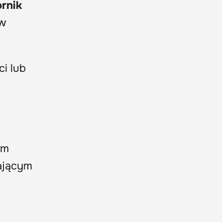
rnik
 w
i lub
em
iającym