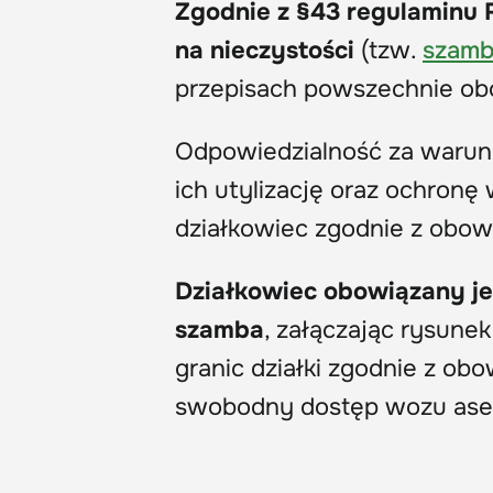
Zgodnie z §43 regulaminu 
na nieczystości
(tzw.
szam
przepisach powszechnie ob
Odpowiedzialność za warunk
ich utylizację oraz ochron
działkowiec zgodnie z obow
Działkowiec obowiązany j
szamba
, załączając rysun
granic działki zgodnie z ob
swobodny dostęp wozu ase