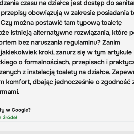
ania czasu na działce jest dostęp do sanita
e przepisy obowiązują w zakresie posiadania t
 Czy można postawić tam typową toaletę
że istnieją alternatywne rozwiązania, które 
fortem bez naruszania regulaminu? Zanim
jakiekolwiek kroki, zanurz się w tym artykule 
kiego o formalnościach, przepisach i prakty
anych z instalacją toalety na działce. Zapewn
kim komfort, dbając jednocześnie o zgodność 
rmami.
uły w Google?
h źródeł