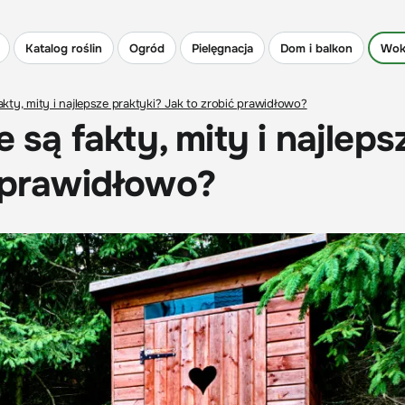
Katalog roślin
Ogród
Pielęgnacja
Dom i balkon
Wok
fakty, mity i najlepsze praktyki? Jak to zrobić prawidłowo?
e są fakty, mity i najleps
ć prawidłowo?