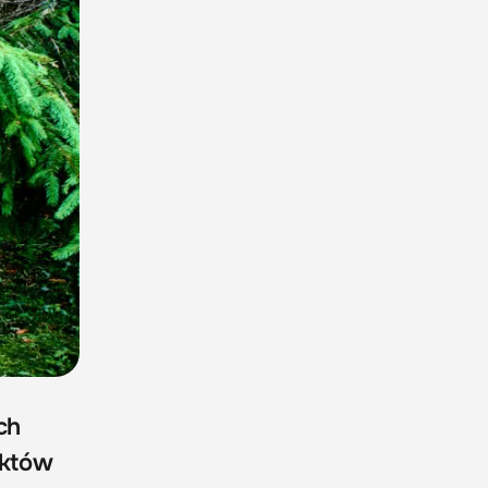
ch
ektów