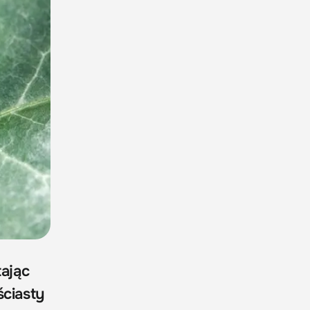
tając
ściasty