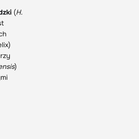
dzki
(
H.
st
ch
lix)
orzy
ensis
)
ymi