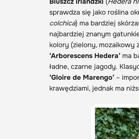
Bluszcz irlandzki
(
Hedera hi
sprawdza się jako roślina o
colchica
) ma bardziej skórza
najbardziej znanym gatunkie
kolory (zielony, mozaikowy z
‘Arborescens Hedera’
ma ba
ładne, czarne jagody. Klas
‘Gloire de Marengo’
– impon
krawędziami, jednak ma niż