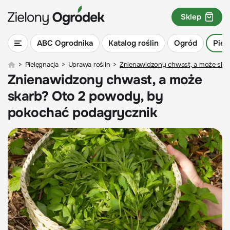
Sklep
ABC Ogrodnika
Katalog roślin
Ogród
Piel
>
Pielęgnacja
>
Uprawa roślin
>
Znienawidzony chwast, a może ska
Znienawidzony chwast, a może
skarb? Oto 2 powody, by
pokochać podagrycznik