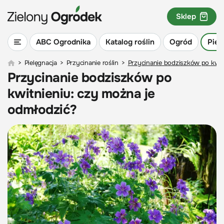
Sklep
ABC Ogrodnika
Katalog roślin
Ogród
Piel
>
Pielęgnacja
>
Przycinanie roślin
>
Przycinanie bodziszków po kwit
Przycinanie bodziszków po
kwitnieniu: czy można je
odmłodzić?