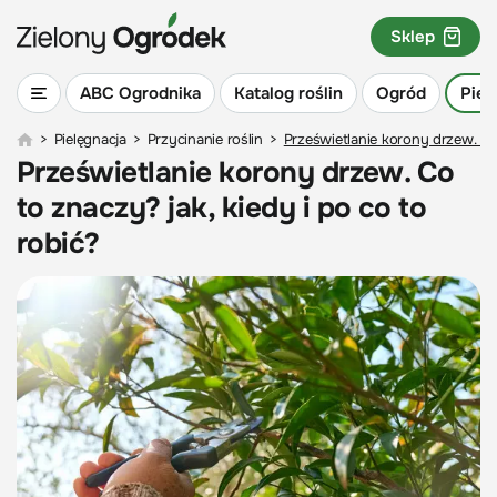
Sklep
ABC Ogrodnika
Katalog roślin
Ogród
Piel
>
Pielęgnacja
>
Przycinanie roślin
>
Prześwietlanie korony drzew. Co 
Prześwietlanie korony drzew. Co
to znaczy? jak, kiedy i po co to
robić?