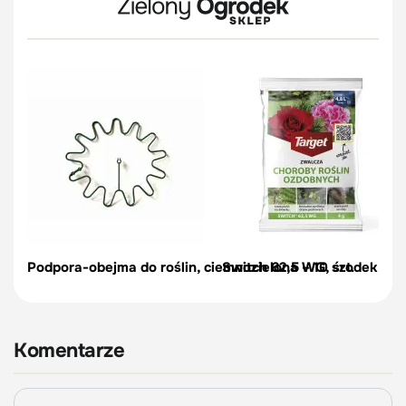
Podpora-obejma do roślin, ciemnozielona – 10 szt.
Switch 62,5 WG, środek na c
Komentarze