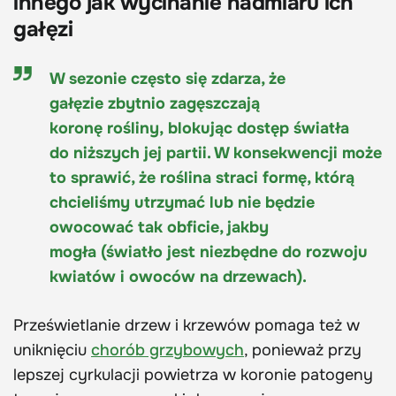
innego jak wycinanie nadmiaru ich
gałęzi
W sezonie często się zdarza, że
gałęzie
zbytnio zagęszczają
koronę
rośliny,
blokując dostęp światła
do niższych jej partii. W konsekwencji może
to sprawić, że roślina
straci formę
, którą
chcieliśmy utrzymać lub
nie będzie
owocować tak obficie, jakby
mogła
(światło jest niezbędne do rozwoju
kwiatów i owoców na drzewach).
Prześwietlanie drzew i krzewów pomaga też w
uniknięciu
chorób grzybowych
, ponieważ przy
lepszej cyrkulacji powietrza w koronie patogeny