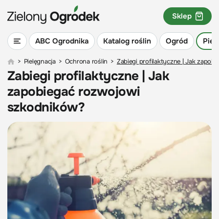
Sklep
ABC Ogrodnika
Katalog roślin
Ogród
Piel
>
Pielęgnacja
>
Ochrona roślin
>
Zabiegi profilaktyczne | Jak zapo
Zabiegi profilaktyczne | Jak
zapobiegać rozwojowi
szkodników?