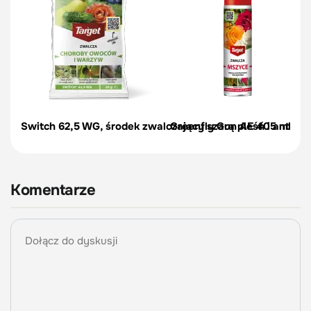
Switch 62,5 WG, środek zwalczający szarą pleśń i antrakn
Greenfly Gun AE 405 ml spr
Komentarze