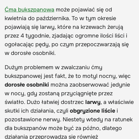
Ćma bukszpanowa
może pojawiać się od
kwietnia do października. To w tym okresie
pojawiają się larwy, które na krzewach żerują
przez 4 tygodnie, zjadając ogromne ilości liści i
ogołacając pędy, po czym przepoczwarzają się
w dorosłe osobniki.
Dużym problemem w zwalczaniu ćmy
bukszpanowej jest fakt, że to motyl nocny, więc
dorosłe osobniki
można zaobserwować jedynie
w nocy, gdy zostaną przyciągnięte przez
światło. Dużo łatwiej dostrzec
larwy
, a właściwie
skutki ich działania, czyli
obgryzione liście
i
pozostawione nerwy. Niestety wtedy na ratunek
dla bukszpanów może być za późno, dlatego
działania przeprowadza się również