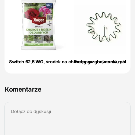
Switch 62,5 WG, środek na choroby grzybowe róż, pelargon
Podpora-obejma do roślin, c
Komentarze