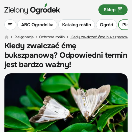
Sklep
ABC Ogrodnika
Katalog roślin
Ogród
Piel
>
Pielęgnacja
>
Ochrona roślin
>
Kiedy zwalczać ćmę bukszpanową? 
Kiedy zwalczać ćmę
bukszpanową? Odpowiedni termin
jest bardzo ważny!