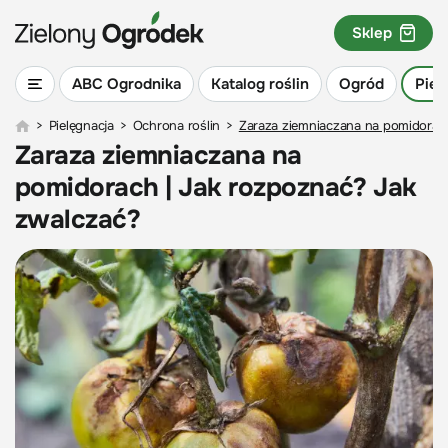
Sklep
ABC Ogrodnika
Katalog roślin
Ogród
Piel
>
Pielęgnacja
>
Ochrona roślin
>
Zaraza ziemniaczana na pomidorac
Zaraza ziemniaczana na
pomidorach | Jak rozpoznać? Jak
zwalczać?