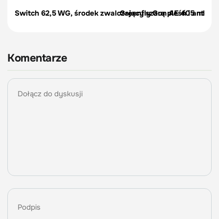
Switch 62,5 WG, środek zwalczający szarą pleśń i antrakn
Greenfly Gun AE 405 ml spr
Komentarze