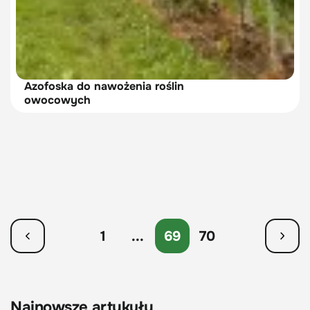
Azofoska do nawożenia roślin
owocowych
1
...
69
70
Najnowsze artykuły