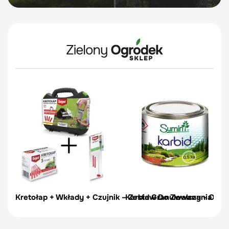
Kretołap + Wkłady + Czujnik – Zestaw Do Zwalczania Kret
Karbid Granulowany - Odstr