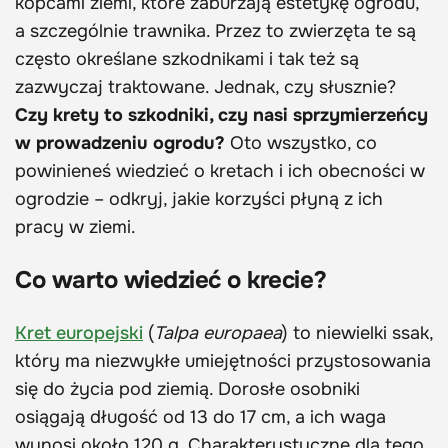
kopcami ziemi, które zaburzają estetykę ogrodu,
a szczególnie trawnika. Przez to zwierzęta te są
często określane szkodnikami i tak też są
zazwyczaj traktowane. Jednak, czy słusznie?
Czy krety to szkodniki, czy nasi sprzymierzeńcy
w prowadzeniu ogrodu?
Oto wszystko, co
powinieneś wiedzieć o kretach i ich obecności w
ogrodzie – odkryj, jakie korzyści płyną z ich
pracy w ziemi.
Co warto wiedzieć o krecie?
Kret europejski
(
Talpa europaea
) to niewielki ssak,
który ma niezwykłe umiejętności przystosowania
się do życia pod ziemią. Dorosłe osobniki
osiągają długość od 13 do 17 cm, a ich waga
wynosi około 120 g. Charakterystyczne dla tego