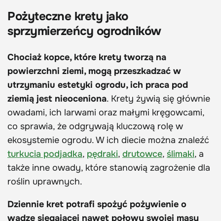
Pożyteczne krety jako
sprzymierzeńcy ogrodników
Chociaż kopce, które krety tworzą na
powierzchni ziemi, mogą przeszkadzać w
utrzymaniu estetyki ogrodu, ich praca pod
ziemią jest nieoceniona
. Krety żywią się głównie
owadami, ich larwami oraz małymi kręgowcami,
co sprawia, że odgrywają kluczową rolę w
ekosystemie ogrodu. W ich diecie można znaleźć
turkucia podjadka
,
pędraki
,
drutowce
,
ślimaki
, a
także inne owady, które stanowią zagrożenie dla
roślin uprawnych.
Dziennie kret potrafi spożyć pożywienie o
wadze sięgającej nawet połowy swojej masy