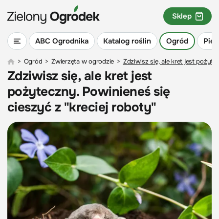
Sklep
ABC Ogrodnika
Katalog roślin
Ogród
Piel
>
Ogród
>
Zwierzęta w ogrodzie
>
Zdziwisz się, ale kret jest pożyte
Zdziwisz się, ale kret jest
pożyteczny. Powinieneś się
cieszyć z "kreciej roboty"