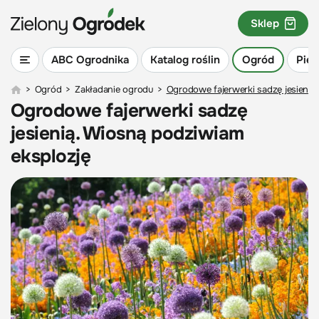
Sklep
ABC Ogrodnika
Katalog roślin
Ogród
Piel
>
Ogród
>
Zakładanie ogrodu
>
Ogrodowe fajerwerki sadzę jesienią
Ogrodowe fajerwerki sadzę
jesienią. Wiosną podziwiam
eksplozję