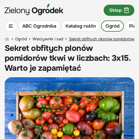
Sklep
ABC Ogrodnika
Katalog roślin
Ogród
Piel
>
Ogród
>
Warzywnik i sad
>
Sekret obfitych plonów pomidorów tkw
Sekret obfitych plonów
pomidorów tkwi w liczbach: 3x15.
Warto je zapamiętać