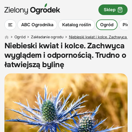
Sklep
ABC Ogrodnika
Katalog roślin
Ogród
Piel
>
Ogród
>
Zakładanie ogrodu
>
Niebieski kwiat i kolce. Zachwyca w
Niebieski kwiat i kolce. Zachwyca
wyglądem i odpornością. Trudno o
łatwiejszą bylinę