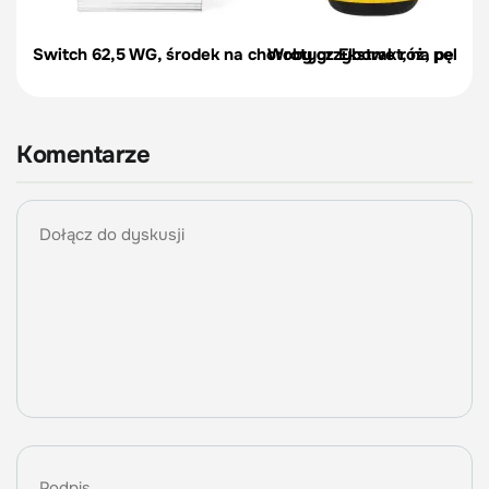
Switch 62,5 WG, środek na choroby grzybowe róż, pelargon
Wrotycz Ekstrakt, na pędraki
Komentarze