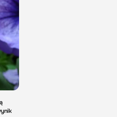
ą
wynik