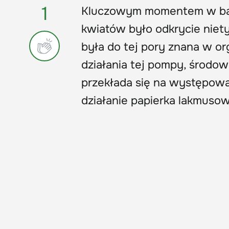
1
Kluczowym momentem w bada
kwiatów było odkrycie niet
była do tej pory znana w o
działania tej pompy, środow
przekłada się na występowa
działanie papierka lakmuso