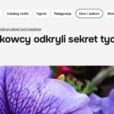
Katalog roślin
Ogród
Pielęgnacja
Dom i balkon
Wok
odkryli sekret tych kwiatów
ukowcy odkryli sekret ty