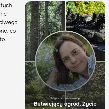
 tych
nie
ściwego
one, co
to
Artykuł sponsorowany
Butwiejący ogród. Życie