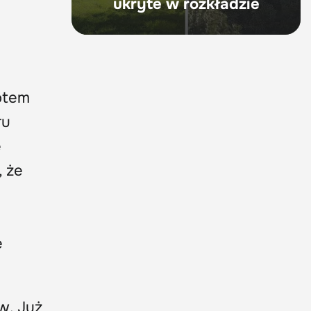
ukryte w rozkładzie
iotem
ru
e
, że
e
w. Już