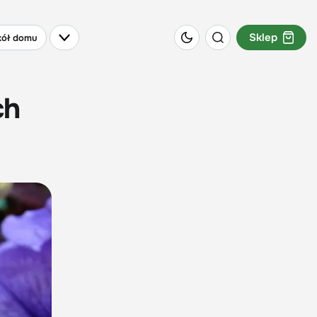
Sklep
ół domu
ch