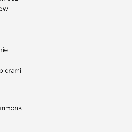
ców
nie
olorami
Commons