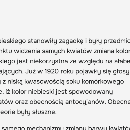
bieskiego stanowiły zagadkę i były przedm
nktu widzenia samych kwiatów zmiana kolo
kiego jest niekorzystna ze względu na słab
ących. Już w 1920 roku pojawiły się głosy
any z niską kwasowością soku komórkowego
ie, iż kolor niebieski jest spowodowany
atów oraz obecnością antocyjanów. Obecn
eorie były słuszne.
e samego mechanizmu zmiany barwy kwiató