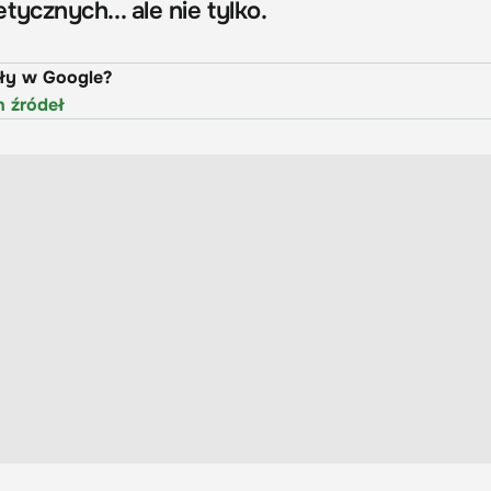
cznych... ale nie tylko.
uły w Google?
h źródeł