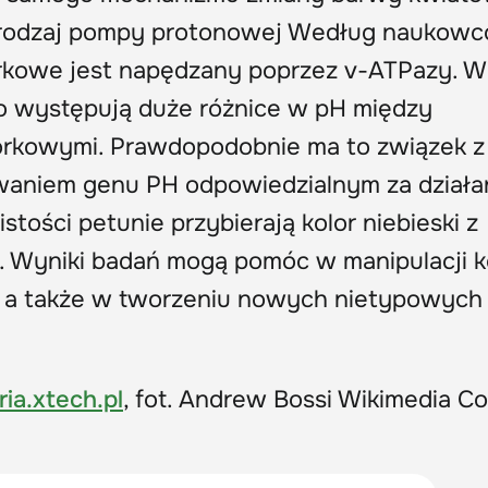
n rodzaj pompy protonowej Według naukow
órkowe jest napędzany poprzez v-ATPazy. W
go występują duże różnice w pH między
rkowymi. Prawdopodobnie ma to związek z
aniem genu PH odpowiedzialnym za działa
tości petunie przybierają kolor niebieski z
Wyniki badań mogą pomóc w manipulacji k
 a także w tworzeniu nowych nietypowych
ria.xtech.pl
, fot. Andrew Bossi Wikimedia 