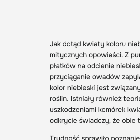
Jak dotąd kwiaty koloru nie
mitycznych opowieści. Z pu
płatków na odcienie niebies
przyciąganie owadów zapylaj
kolor niebieski jest związ
roślin.
Istniały również teor
uszkodzeniami komórek kwi
odkrycie świadczy, że obie t
Trudność sprawiło poznani