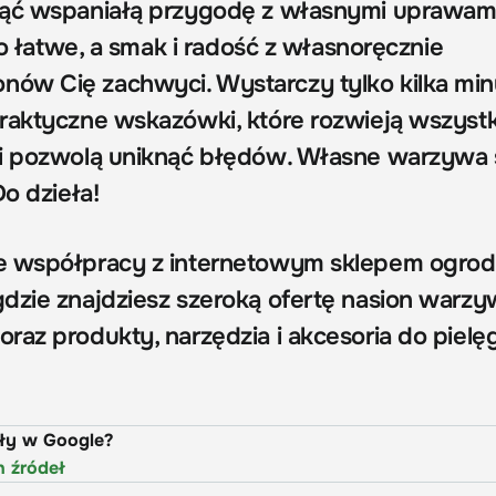
ząć wspaniałą przygodę z własnymi uprawami
 to łatwe, a smak i radość z własnoręcznie
w Cię zachwyci. Wystarczy tylko kilka min
raktyczne wskazówki, które rozwieją wszystk
 i pozwolą uniknąć błędów. Własne warzywa 
Do dzieła!
e współpracy z internetowym sklepem ogro
 gdzie znajdziesz szeroką ofertę nasion warzy
raz produkty, narzędzia i akcesoria do pielęg
uły w Google?
h źródeł