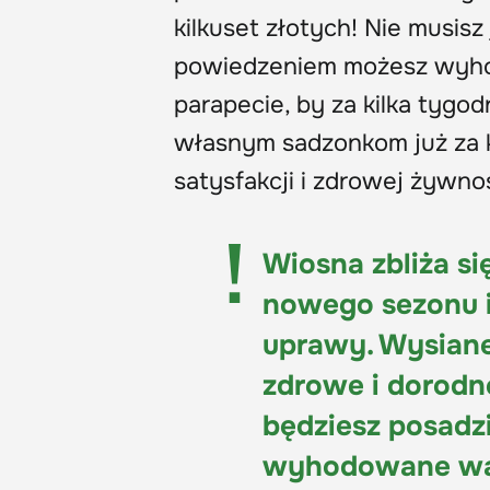
kilkuset złotych! Nie musis
powiedzeniem możesz wyho
parapecie, by za kilka tygod
własnym sadzonkom już za k
satysfakcji i zdrowej żywnoś
Wiosna zbliża si
nowego sezonu i
uprawy. Wysiane
zdrowe i dorodne
będziesz posadz
wyhodowane war