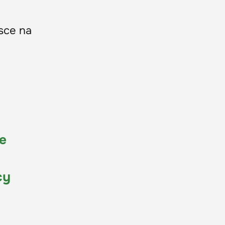
sce na
e
i
cy