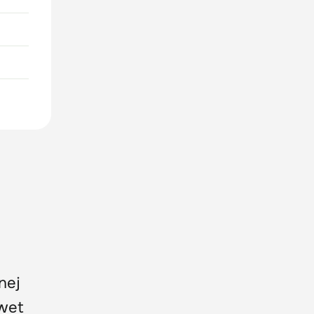
nej
awet