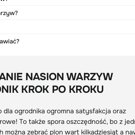
arzyw?
rawiać?
ANIE NASION WARZYW
NIK KROK PO KROKU
 dla ogrodnika ogromna satysfakcja oraz
drowe! To także spora oszczędność, bo z jed
ch można zebrać plon wart kilkadziesiąt a n