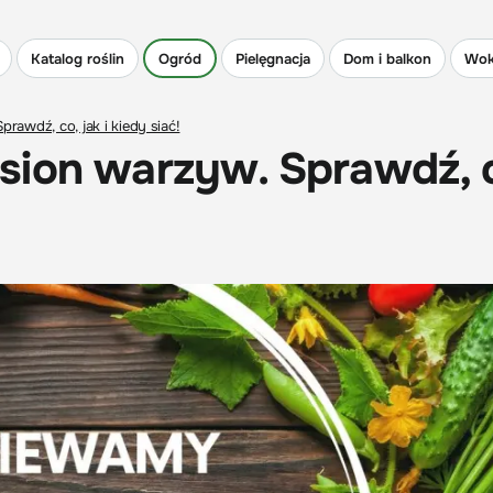
Katalog roślin
Ogród
Pielęgnacja
Dom i balkon
Wok
awdź, co, jak i kiedy siać!
sion warzyw. Sprawdź, 