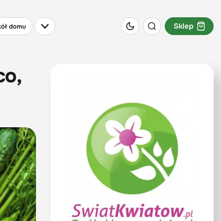
Sklep
ół domu
co,