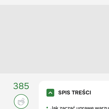
385
SPIS TREŚCI
Jak zacząć uprawę warz