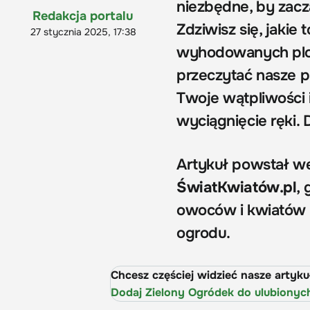
niezbędne, by zac
Redakcja portalu
Zdziwisz się, jakie
27 stycznia 2025, 17:38
wyhodowanych plonó
przeczytać nasze p
Twoje wątpliwości
wyciągnięcie ręki. 
Artykuł powstał w
ŚwiatKwiatów.pl
,
owoców i kwiatów o
ogrodu.
Chcesz częściej widzieć nasze artyk
Dodaj Zielony Ogródek do ulubionyc