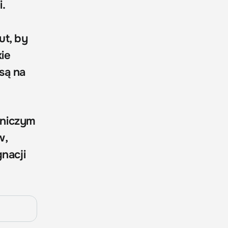
.
ut, by
ie
są na
dniczym
w,
nacji