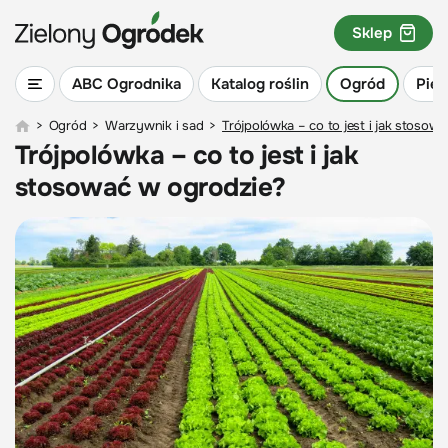
Sklep
ABC Ogrodnika
Katalog roślin
Ogród
Piel
>
Ogród
>
Warzywnik i sad
>
Trójpolówka – co to jest i jak stosow
Trójpolówka – co to jest i jak
stosować w ogrodzie?