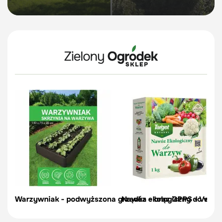
Warzywniak - podwyższona grządka - brąz GPPS - Vegano
Nawóz ekologiczny do warzy