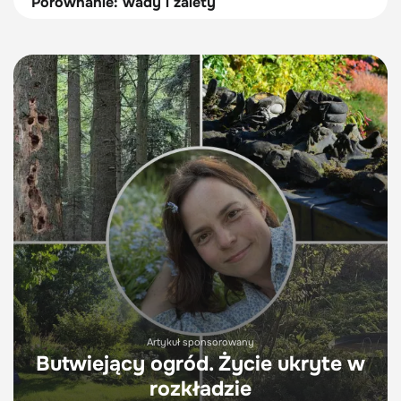
Porównanie: wady i zalety
Artykuł sponsorowany
Butwiejący ogród. Życie ukryte w
rozkładzie