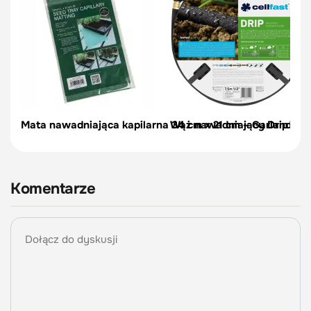
Mata nawadniająca kapilarna 34 cm x 21 cm – Garland
Wąż nawadniający Drip 1/2" 
Komentarze