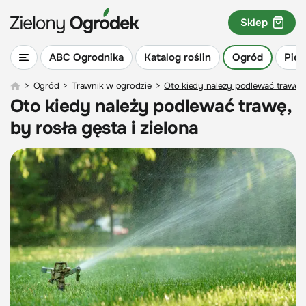
Sklep
ABC Ogrodnika
Katalog roślin
Ogród
Piel
>
Ogród
>
Trawnik w ogrodzie
>
Oto kiedy należy podlewać trawę, b
Oto kiedy należy podlewać trawę,
by rosła gęsta i zielona