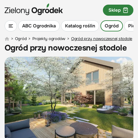
Sklep
ABC Ogrodnika
Katalog roślin
Ogród
Piel
>
Ogród
>
Projekty ogrodów
>
Ogród przy nowoczesnej stodole
Ogród przy nowoczesnej stodole