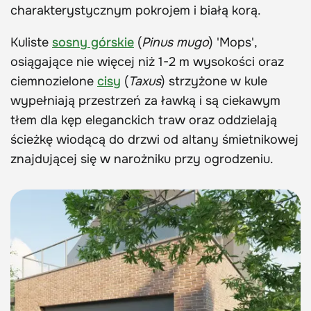
charakterystycznym pokrojem i białą korą.
Kuliste
sosny górskie
(
Pinus mugo
) 'Mops',
osiągające nie więcej niż 1-2 m wysokości oraz
ciemnozielone
cisy
(
Taxus
) strzyżone w kule
wypełniają przestrzeń za ławką i są ciekawym
tłem dla kęp eleganckich traw oraz oddzielają
ścieżkę wiodącą do drzwi od altany śmietnikowej
znajdującej się w narożniku przy ogrodzeniu.