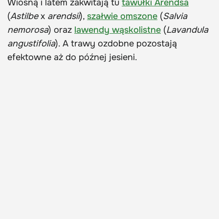
Wiosną i latem zakwitają tu
tawułki Arendsa
(
Astilbe
x
arendsii
),
szałwie omszone
(
Salvia
nemorosa
) oraz
lawendy wąskolistne
(
Lavandula
angustifolia
). A trawy ozdobne pozostają
efektowne aż do późnej jesieni.