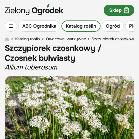
Sklep
ABC Ogrodnika
Katalog roślin
Ogród
Piel
>
Katalog roślin
>
Owocowe, warzywne
>
Szczypiorek czosnkowy /
Szczypiorek czosnkowy /
Czosnek bulwiasty
Allium tuberosum