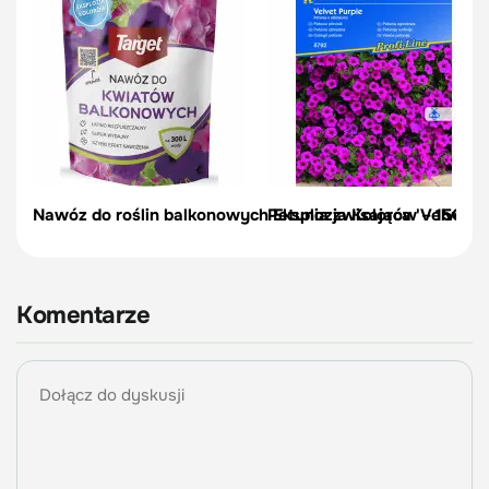
Nawóz do roślin balkonowych Eksplozja Kolorów – 150 g |
Petunia zwisająca 'Velvet Pu
Komentarze