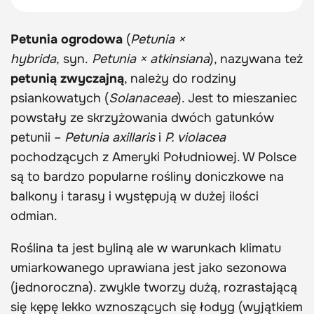
Petunia ogrodowa
(
Petunia ×
hybrida
, syn.
Petunia × atkinsiana
), nazywana też
petunią zwyczajną
, należy do rodziny
psiankowatych (
Solanaceae
). Jest to mieszaniec
powstały ze skrzyżowania dwóch gatunków
petunii –
Petunia axillaris
i
P. violacea
pochodzących z Ameryki Południowej. W Polsce
są to bardzo popularne rośliny doniczkowe na
balkony i tarasy i występują w dużej ilości
odmian.
Roślina ta jest byliną ale w warunkach klimatu
umiarkowanego uprawiana jest jako sezonowa
(jednoroczna). zwykle tworzy dużą, rozrastającą
się kępę lekko wznoszących się łodyg (wyjątkiem