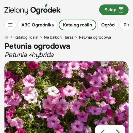
Sklep
ABC Ogrodnika
Katalog roślin
Ogród
Piel
>
Katalog roślin
>
Na balkon i taras
>
Petunia ogrodowa
Petunia ogrodowa
Petunia ×hybrida