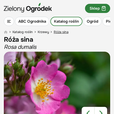
Sklep
ABC Ogrodnika
Katalog roślin
Ogród
Piel
>
Katalog roślin
>
Krzewy
>
Róża sina
Róża sina
Rosa dumalis