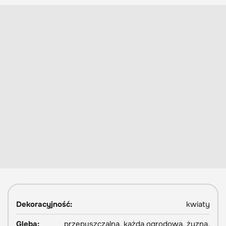
Dekoracyjność:
kwiaty
Gleba:
przepuszczalna, każda ogrodowa, żyzna,