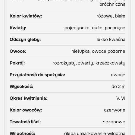
próchniczna
Kolor kwiatów:
różowe, białe
Kwiaty:
pojedyncze, duże, pachnące
Odczyn gleby:
lekko kwaśna
Owoce:
niełupka, owoce pozorne
Pokrój:
rozłożysty, zwarty, krzaczkowaty
Przydatność do spożycia:
owoce
Wysokość:
do 2 m
Okres kwitnienia:
V, VI
Kolor owoców:
czerwone
Trwałość liści:
sezonowe
Wilgotność:
gleba umiarkowanie wilgotna