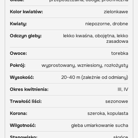
Kolor kwiatów:
zielonkawe
Kwiaty:
niepozorne, drobne
Odczyn gleby:
lekko kwaśna, obojętna, lekko
zasadowa
Owoce:
torebka
Pokrój:
wyprostowany, wzniesiony, rozłożysty
Wysokość:
20-40 m (zależnie od odmiany)
Okres kwitnienia:
III, IV
Trwałość liści:
sezonowe
Korona:
szeroka, kopulasta
Wilgotność:
gleba umiarkowanie sucha
Stanowisko:
słońce