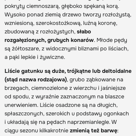
pokryty ciemnoszarą, głęboko spękaną korą.
Wysoko ponad ziemią drzewo tworzy rozłożystą,
wzniesioną, szerokostożkową, luźną koronę,
zbudowaną z rozłożystych,
słabo
rozgałęzionych, grubych konarów
. Młode pędy
są żółtoszare, z widocznymi bliznami po liściach,
a pąki lepkie i żywiczne.
Liście gatunku są duże, trójkątne lub deltoidalne
(stąd nazwa rodzajowa)
, grubo ząbkowane na
brzegach, ciemnozielone z wierzchu i jaśniejsze
od spodu, z wyraźnie zaznaczonym na blaszce
unerwieniem. Liście osadzone są na długich,
spłaszczonych, szerokich u podstawy ogonkach
i układają się na pędach naprzemianlegle. W
ciągu sezonu kilkakrotnie
zmienią też barwę
: