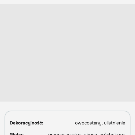
Dekoracyjność:
owocostany, ulistnienie
Gleba:
przepuszczalna, uboga, próchniczna