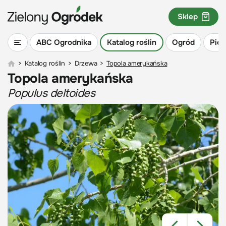
Sklep
ABC Ogrodnika
Katalog roślin
Ogród
Piel
>
Katalog roślin
>
Drzewa
>
Topola amerykańska
Topola amerykańska
Populus deltoides