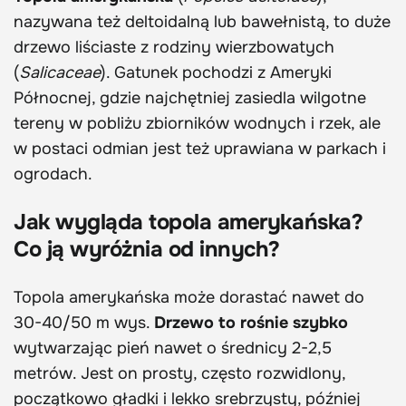
nazywana też deltoidalną lub bawełnistą, to duże
drzewo liściaste z rodziny wierzbowatych
(
Salicaceae
). Gatunek pochodzi z Ameryki
Północnej, gdzie najchętniej zasiedla wilgotne
tereny w pobliżu zbiorników wodnych i rzek, ale
w postaci odmian jest też uprawiana w parkach i
ogrodach.
Jak wygląda topola amerykańska?
Co ją wyróżnia od innych?
Topola amerykańska może dorastać nawet do
30-40/50 m wys.
Drzewo to rośnie szybko
wytwarzając pień nawet o średnicy 2-2,5
metrów. Jest on prosty, często rozwidlony,
początkowo gładki i lekko srebrzysty, później