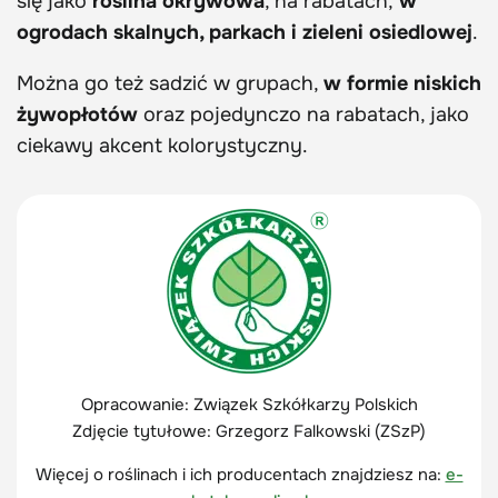
się jako
roślina okrywowa
, na rabatach,
w
ogrodach skalnych, parkach i zieleni osiedlowej
.
Można go też sadzić w grupach,
w formie niskich
żywopłotów
oraz pojedynczo na rabatach, jako
ciekawy akcent kolorystyczny.
Opracowanie: Związek Szkółkarzy Polskich
Zdjęcie tytułowe:
Grzegorz Falkowski (ZSzP)
Więcej o roślinach i ich producentach znajdziesz na:
e-