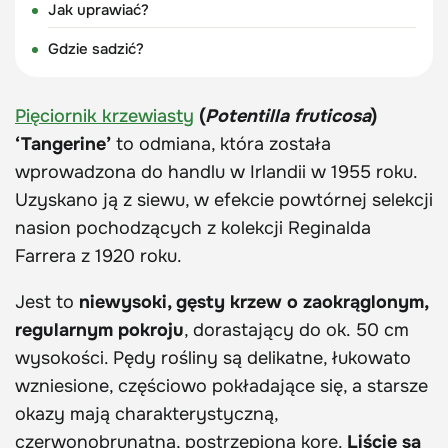
Jak uprawiać?
Gdzie sadzić?
Pięciornik krzewiasty
(
Potentilla fruticosa
)
‘Tangerine’
to odmiana, która została
wprowadzona do handlu w Irlandii w 1955 roku.
Uzyskano ją z siewu, w efekcie powtórnej selekcji
nasion pochodzących z kolekcji Reginalda
Farrera z 1920 roku.
Jest to
niewysoki, gęsty krzew o zaokrąglonym,
regularnym pokroju
, dorastający do ok. 50 cm
wysokości. Pędy rośliny są delikatne, łukowato
wzniesione, częściowo pokładające się, a starsze
okazy mają charakterystyczną,
czerwonobrunatną, postrzępioną korę.
Liście są