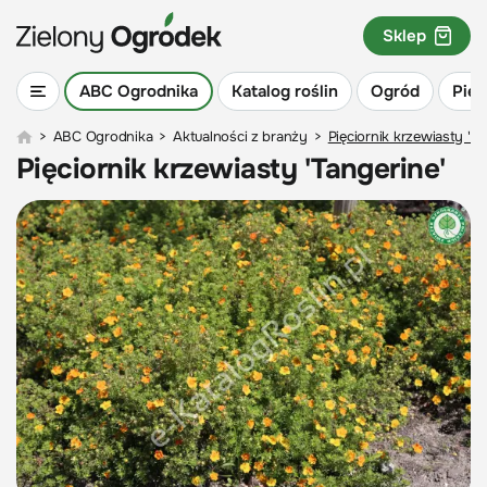
Sklep
ABC Ogrodnika
Katalog roślin
Ogród
Piel
>
ABC Ogrodnika
>
Aktualności z branży
>
Pięciornik krzewiasty 'Ta
Pięciornik krzewiasty 'Tangerine'