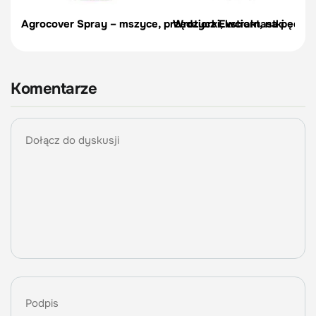
Agrocover Spray – mszyce, przędziorki, wciornastki – 750
Wrotycz Ekstrakt, na pędraki
Komentarze