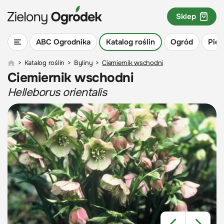
Sklep
ABC Ogrodnika
Katalog roślin
Ogród
Piel
>
Katalog roślin
>
Byliny
>
Ciemiernik wschodni
Ciemiernik wschodni
Helleborus orientalis