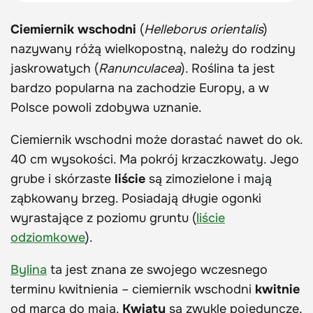
Ciemiernik wschodni
(
Helleborus orientalis
)
nazywany różą wielkopostną, należy do rodziny
jaskrowatych (
Ranunculacea
). Roślina ta jest
bardzo popularna na zachodzie Europy, a w
Polsce powoli zdobywa uznanie.
Ciemiernik wschodni może dorastać nawet do ok.
40 cm wysokości. Ma pokrój krzaczkowaty. Jego
grube i skórzaste
liście
są zimozielone i mają
ząbkowany brzeg. Posiadają długie ogonki
wyrastające z poziomu gruntu (
liście
odziomkowe
).
Bylina
ta jest znana ze swojego wczesnego
terminu kwitnienia – ciemiernik wschodni
kwitnie
od marca do maja.
Kwiaty
są zwykle pojedyncze,