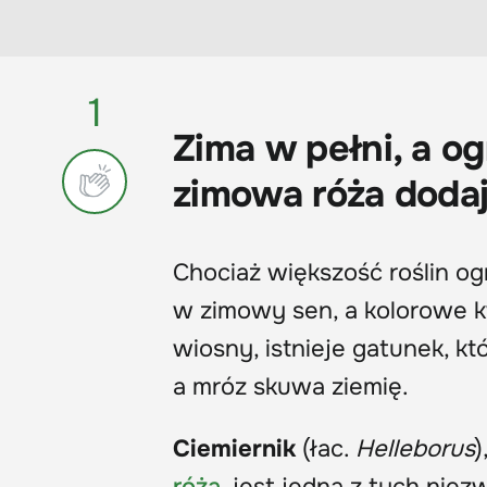
1
Zima w pełni, a og
zimowa róża dodaj
Chociaż większość roślin o
w zimowy sen, a kolorowe k
wiosny, istnieje gatunek, kt
a mróz skuwa ziemię.
Ciemiernik
(łac.
Helleborus
)
różą
, jest jedną z tych niez