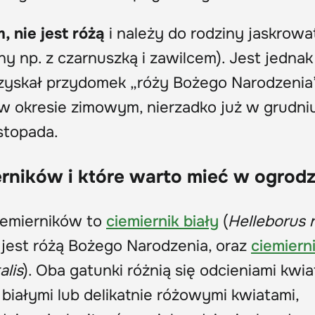
 nie jest różą
i należy do rodziny jaskrow
ny np. z czarnuszką i zawilcem). Jest jednak
 zyskał przydomek „róży Bożego Narodzenia”
 w okresie zimowym, nierzadko już w grudniu
stopada.
erników i które warto mieć w ogrodz
ciemierników to
ciemiernik biały
(
Helleborus 
 jest różą Bożego Narodzenia, oraz
ciemiern
alis
). Oba gatunki różnią się odcieniami kwi
 białymi lub delikatnie różowymi kwiatami,