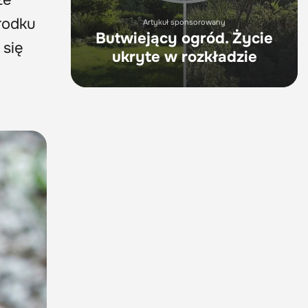
rodku
Artykuł sponsorowany
Butwiejący ogród. Życie
 się
ukryte w rozkładzie