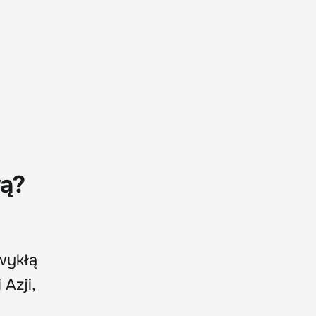
wą?
wykłą
Azji,