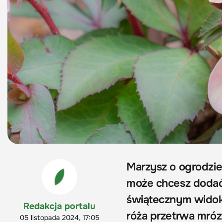
Marzysz o ogrodzie
może chcesz dodać 
świątecznym widok
Redakcja portalu
róża przetrwa mróz
05 listopada 2024, 17:05