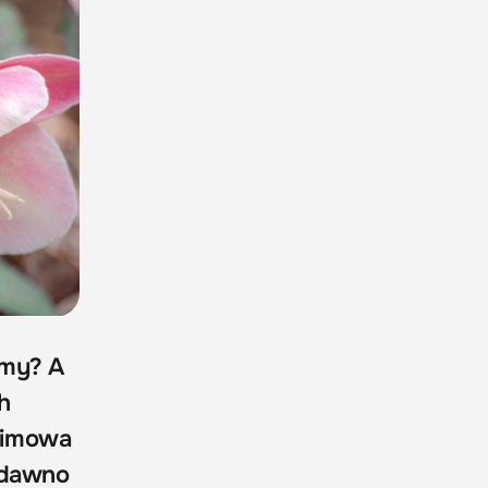
imy? A
h
zimowa
y dawno