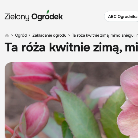
ABC Ogrodnika
>
Ogród
>
Zakładanie ogrodu
>
Ta róża kwitnie zimą, mimo śniegu i
Ta róża kwitnie zimą, m