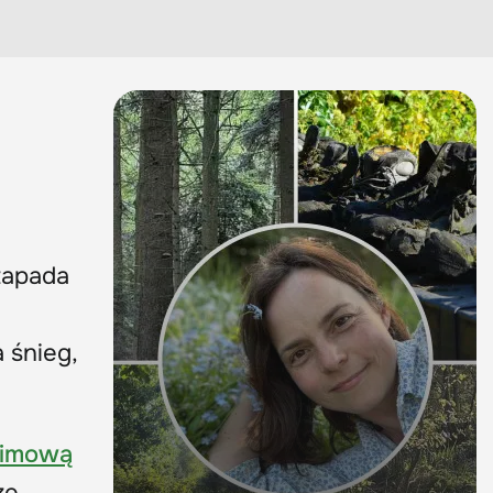
zapada
 śnieg,
zimową
ze