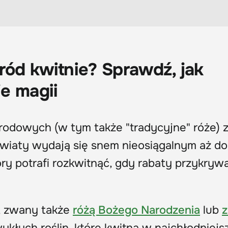
ród kwitnie? Sprawdź, jak
e magii
grodowych (w tym także "tradycyjne" róże) 
wiaty wydają się snem nieosiągalnym aż do
óry potrafi rozkwitnąć, gdy rabaty przykrywa
, zwany także
różą Bożego Narodzenia
lub
wykłych roślin, które kwitną w najchłodniejs