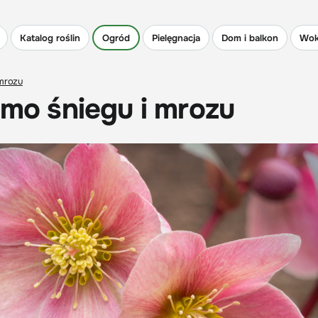
Katalog roślin
Ogród
Pielęgnacja
Dom i balkon
Wok
 mrozu
imo śniegu i mrozu