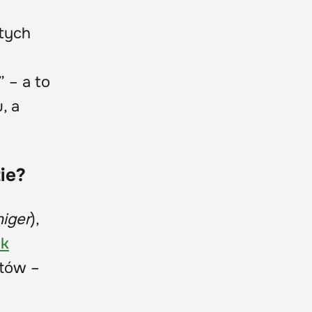
atych
 – a to
, a
ie?
niger
),
ik
atów –