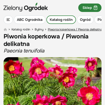
Sklep
ABC Ogrodnika
Katalog roślin
Ogród
Piel
>
Katalog roślin
>
Byliny
>
Piwonia koperkowa / Piwonia delikatna
Piwonia koperkowa / Piwonia
delikatna
Paeonia tenuifolia