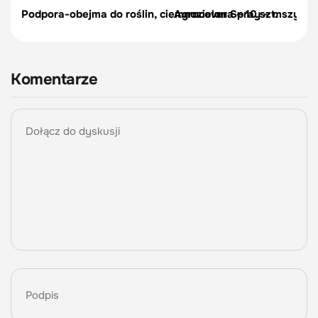
Podpora-obejma do roślin, ciemnozielona – 10 szt.
Agrocover Spray – mszyce, p
Komentarze