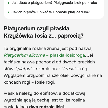
Jak dbać o platycerium? Pielęgnacja krok po kroku
Jakich błędów unikać w uprawie platycerium?
Platycerium czyli płaskla
Krzyżówka łosia z… paprocią?
Ta oryginalna roślina znana jest pod nazwą
Platycerium alicorne
– płaskla łosioroga
. Jej
łacińska nazwa pochodzi od dwóch greckich
słów: "
platys"
– szeroki oraz "
kreas"
– róg.
Wyglądem przypomina szerokie, powycinane na
końcach rogi – łosie rogi.
Płaskla należy do epifitów, a dodatkową
wyróżniającą ją cechą jest to, że roślina
posiadająca
dwa rodzaje liści
.