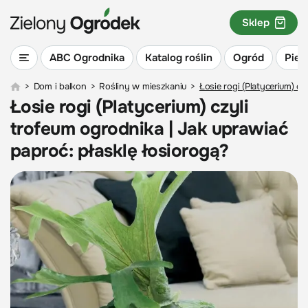
Sklep
ABC Ogrodnika
Katalog roślin
Ogród
Piel
>
Dom i balkon
>
Rośliny w mieszkaniu
>
Łosie rogi (Platycerium) c
Łosie rogi (Platycerium) czyli
trofeum ogrodnika | Jak uprawiać
paproć: płasklę łosiorogą?