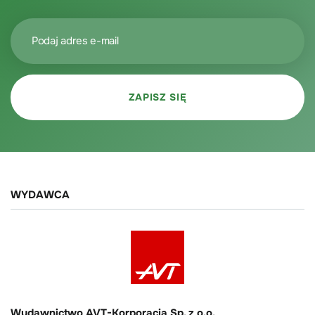
WYDAWCA
Wydawnictwo AVT-Korporacja Sp. z o.o.