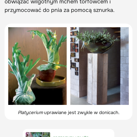
obwiązać wilgotnym mchem torfowcem i
przymocować do pnia za pomocą sznurka.
Platycerium
uprawiane jest zwykle w donicach.