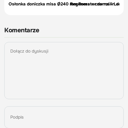
Osłonka doniczka misa Ø240 mm Roma – czarna – Lamel
Regenerator do roślin don
Komentarze