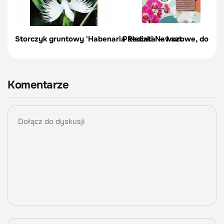
Storczyk gruntowy 'Habenaria Radiata' – 1 szt.
Pałeczki Nawozowe, do stor
Komentarze