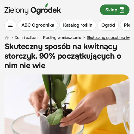
Sklep
ABC Ogrodnika
Katalog roślin
Ogród
Piel
>
Dom i balkon
>
Rośliny w mieszkaniu
>
Skuteczny sposób na kwit
Skuteczny sposób na kwitnący
storczyk. 90% początkujących o
nim nie wie