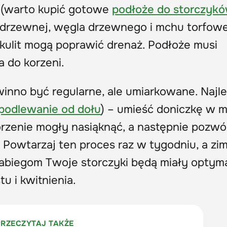
 (warto kupić gotowe
podłoże do storczyk
y drzewnej, węgla drzewnego i mchu torfow
ikulit mogą poprawić drenaż. Podłoże musi
 do korzeni.
inno być regularne, ale umiarkowane. Najl
podlewanie od dołu
) – umieść doniczkę w m
orzenie mogły nasiąknąć, a następnie pozwó
Powtarzaj ten proces raz w tygodniu, a zi
 zabiegom Twoje storczyki będą miały optym
u i kwitnienia.