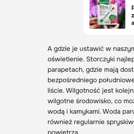
A gdzie je ustawić w nasz
oświetlenie. Storczyki najl
parapetach, gdzie mają dost
bezpośredniego południoweg
liście. Wilgotność jest kol
wilgotne środowisko, co moż
wodą i kamykami. Woda paru
również regularnie spryski
powietrza.