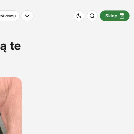
Sklep
ół domu
ą te