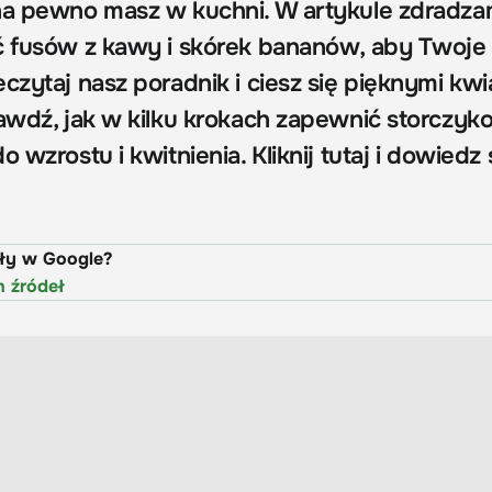
 na pewno masz w kuchni. W artykule zdradz
ć fusów z kawy i skórek bananów, aby Twoje 
czytaj nasz poradnik i ciesz się pięknymi kwi
rawdź, jak w kilku krokach zapewnić storczyk
 wzrostu i kwitnienia. Kliknij tutaj i dowiedz 
uły w Google?
h źródeł