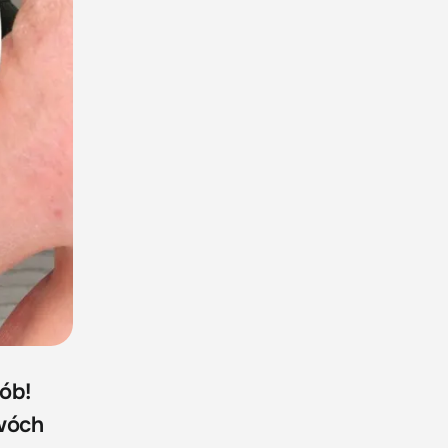
ób!
dwóch