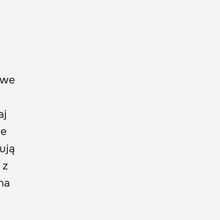
iwe
aj
ne
ują
 z
na