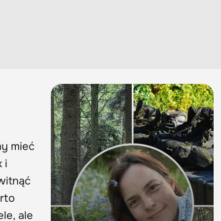
my mieć
 i
witnąć
rto
le, ale