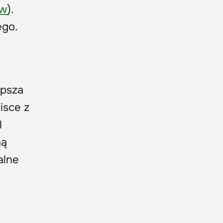
ów
).
ego.
epsza
isce z
l
mą
alne