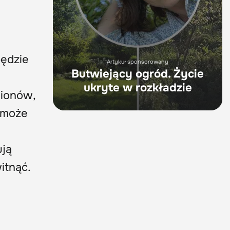
będzie
Artykuł sponsorowany
Butwiejący ogród. Życie
ukryte w rozkładzie
gionów,
 może
ują
itnąć.