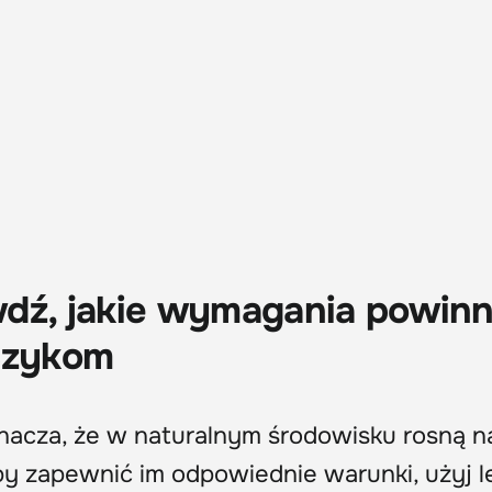
wdź, jakie wymagania powin
rczykom
oznacza, że w naturalnym środowisku rosną n
by zapewnić im odpowiednie warunki, użyj l