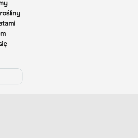
amy
rośliny
atami
om
się