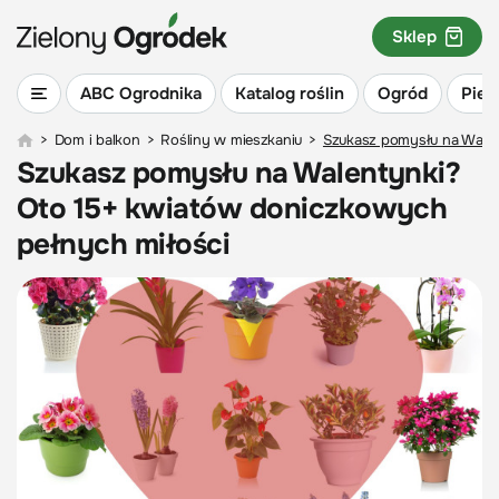
Sklep
ABC Ogrodnika
Katalog roślin
Ogród
Piel
>
Dom i balkon
>
Rośliny w mieszkaniu
>
Szukasz pomysłu na Walen
Szukasz pomysłu na Walentynki?
Oto 15+ kwiatów doniczkowych
pełnych miłości