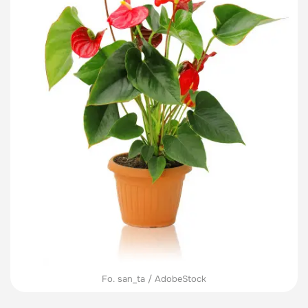
Fo. san_ta / AdobeStock