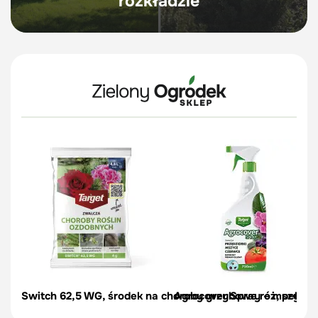
rozkładzie
Switch 62,5 WG, środek na choroby grzybowe róż, pelargon
Agrocover Spray – mszyce, p