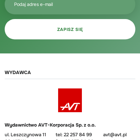
WYDAWCA
Wydawnictwo AVT-Korporacja Sp. z o.o.
ul. Leszczynowa 11
tel: 22 257 84 99
avt@avt.pl