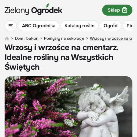
Sklep
ABC Ogrodnika
Katalog roślin
Ogród
Piel
>
Dom i balkon
>
Pomysły na dekoracje
>
Wrzosy i wrzośce na cmen
Wrzosy i wrzośce na cmentarz.
Idealne rośliny na Wszystkich
Świętych