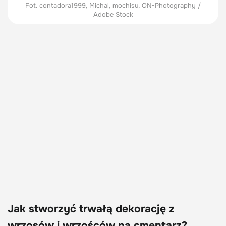
Fot. contadora1999, Michal, mochisu, ON-Photography /
Adobe Stock
Jak stworzyć trwałą dekorację z
wrzosów i wrzośców na cmentarz?