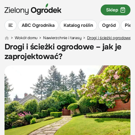
Sklep
ABC Ogrodnika
Katalog roślin
Ogród
Piel
>
Wokół domu
>
Nawierzchnie i tarasy
>
Drogi i ścieżki ogrodowe –
Drogi i ścieżki ogrodowe – jak je
zaprojektować?