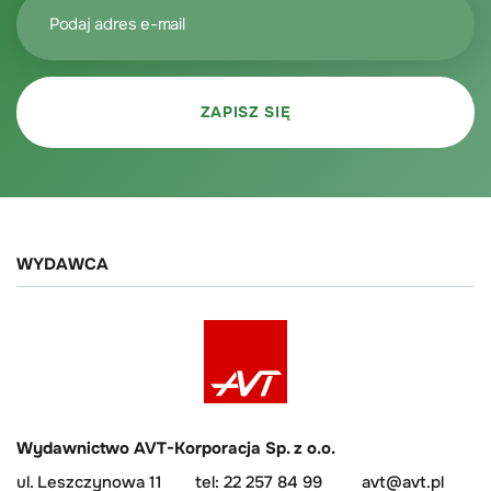
WYDAWCA
Wydawnictwo AVT-Korporacja Sp. z o.o.
ul. Leszczynowa 11
tel: 22 257 84 99
avt@avt.pl