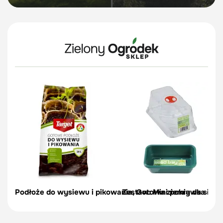
Podłoże do wysiewu i pikowania, Gotowa ziemia do siewu
Zestaw: Mini pokrywka do t