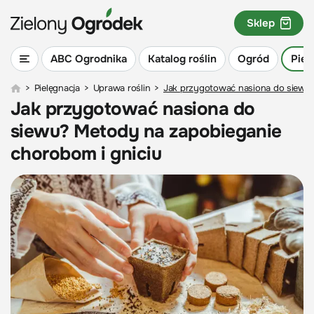
Sklep
ABC Ogrodnika
Katalog roślin
Ogród
Piel
>
Pielęgnacja
>
Uprawa roślin
>
Jak przygotować nasiona do siewu?
Jak przygotować nasiona do
siewu? Metody na zapobieganie
chorobom i gniciu