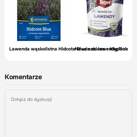
Lawenda wąskolistna Hidcote Blue nasiona - Kiepenkerl
Nawóz do lawendy Fioletowe
Komentarze