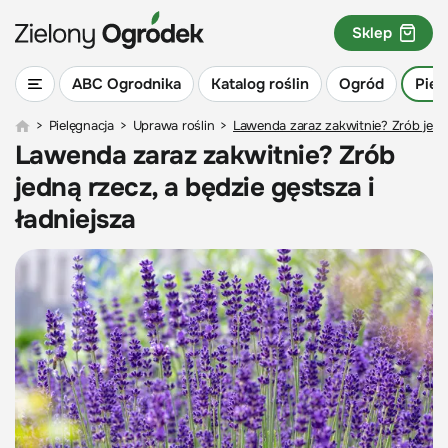
Sklep
ABC Ogrodnika
Katalog roślin
Ogród
Piel
>
Pielęgnacja
>
Uprawa roślin
>
Lawenda zaraz zakwitnie? Zrób jedną
Lawenda zaraz zakwitnie? Zrób
jedną rzecz, a będzie gęstsza i
ładniejsza