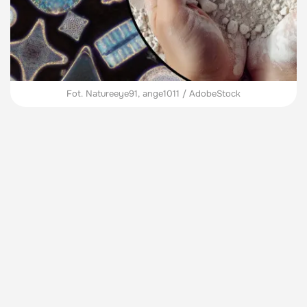
Fot. Natureeye91, ange1011 / AdobeStock