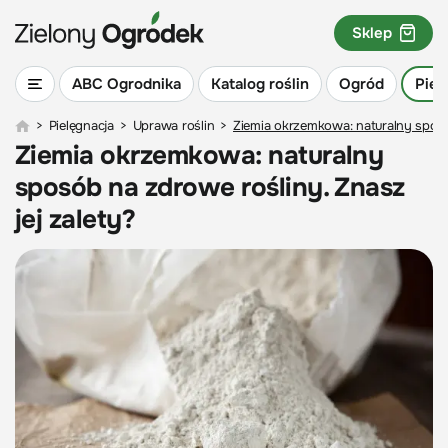
Sklep
ABC Ogrodnika
Katalog roślin
Ogród
Piel
>
Pielęgnacja
>
Uprawa roślin
>
Ziemia okrzemkowa: naturalny sposób
Ziemia okrzemkowa: naturalny
sposób na zdrowe rośliny. Znasz
jej zalety?