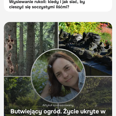
Wysiewanie rukoli: kiedy i jak siać, by
cieszyć się soczystymi liśćmi?
Artykuł sponsorowany
Butwiejący ogród. Życie ukryte w