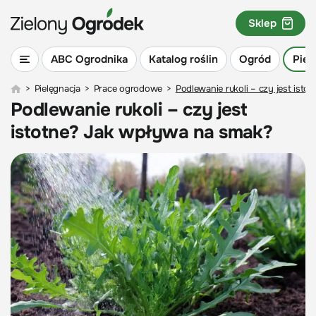
Sklep
ABC Ogrodnika
Katalog roślin
Ogród
Piel
>
Pielęgnacja
>
Prace ogrodowe
>
Podlewanie rukoli – czy jest ist
Podlewanie rukoli – czy jest
istotne? Jak wpływa na smak?