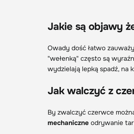
Jakie są objawy 
Owady dość łatwo zauważyć
"wełenką" często są wyraźni
wydzielają lepką spadź, na 
Jak walczyć z cz
By zwalczyć czerwce można
mechaniczne
odrywanie tar