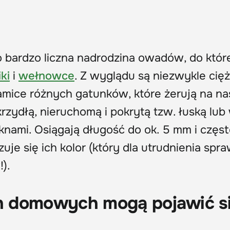
o bardzo liczna nadrodzina owadów, do któr
ki
i
wełnowce
. Z wyglądu są niezwykle cięż
samice różnych gatunków, które żerują na n
rzydłą, nieruchomą i pokrytą tzw. łuską lub
ami. Osiągają długość do ok. 5 mm i częst
je się ich kolor (który dla utrudnienia spra
).
ch domowych mogą pojawić s