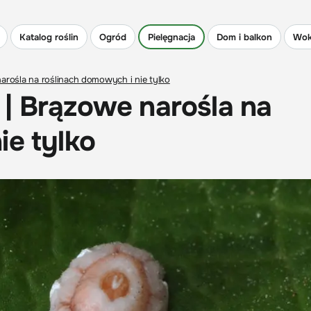
Katalog roślin
Ogród
Pielęgnacja
Dom i balkon
Wok
arośla na roślinach domowych i nie tylko
| Brązowe narośla na
ie tylko