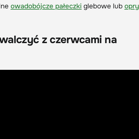
lne
owadobójcze pałeczki
glebowe lub
opry
k walczyć z czerwcami na