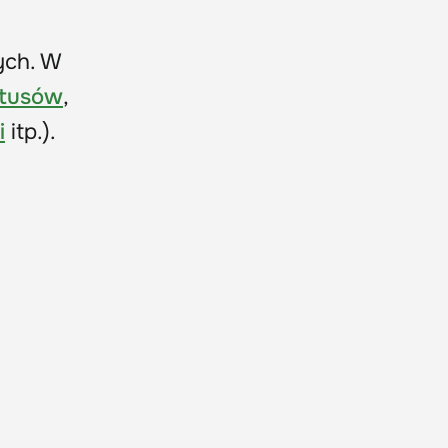
ych. W
tusów
,
i
itp.).