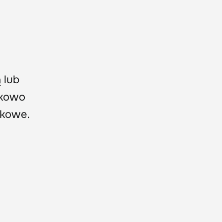
 lub
tkowo
akowe.