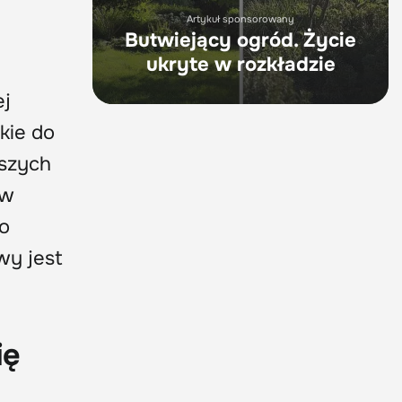
Artykuł sponsorowany
Butwiejący ogród. Życie
ukryte w rozkładzie
ej
kie do
aszych
 w
o
wy jest
ię