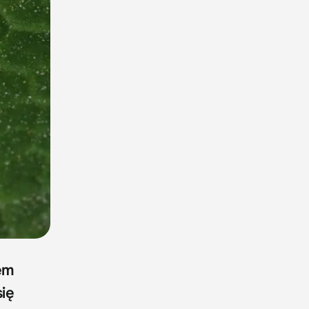
em
ię