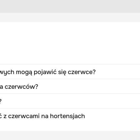
owych mogą pojawić się czerwce?
ia czerwców?
?
yć z czerwcami na hortensjach