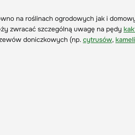
ówno na roślinach ogrodowych jak i domow
leży zwracać szczególną uwagę na pędy
kak
krzewów doniczkowych (np.
cytrusów
,
kameli