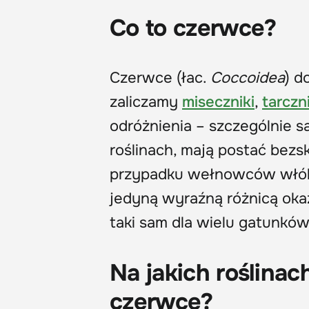
Co to czerwce?
Czerwce (łac.
Coccoidea
) d
zaliczamy
miseczniki
,
tarczni
odróżnienia – szczególnie 
roślinach, mają postać bezsk
przypadku wełnowców włókn
jedyną wyraźną różnicą okazu
taki sam dla wielu gatunków!
Na jakich roślina
czerwce?