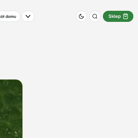
Sklep
ół domu