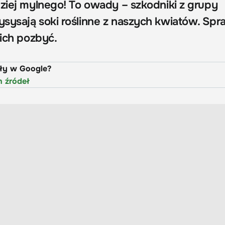
dziej mylnego! To owady – szkodniki z grupy
sysają soki roślinne z naszych kwiatów. Spr
 ich pozbyć.
uły w Google?
h źródeł