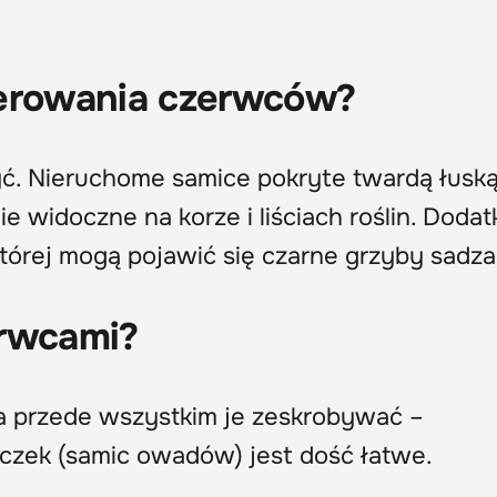
żerowania czerwców?
. Nieruchome samice pokryte twardą łuską
e widoczne na korze i liściach roślin. Doda
której mogą pojawić się czarne grzyby sadz
erwcami?
 przede wszystkim je zeskrobywać –
czek (samic owadów) jest dość łatwe.